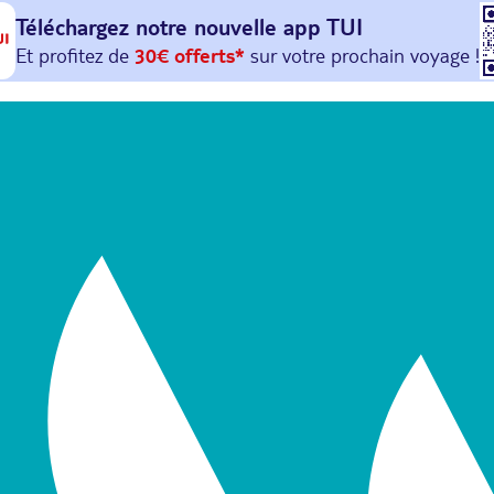
Téléchargez notre nouvelle
app TUI
Et profitez de
30€ offerts*
sur votre
prochain
voyage !
avec le code :
HAPPYAPP