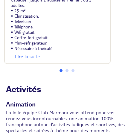
adultes.
• 25 m².
• Climatisation.
• Télévision.
• Téléphone.
• Wifi gratuit.
• Coffre-fort gratuit.
• Mini-réfrigérateur.
• Nécessaire à thé/café.
• 1 lit double ou 2 lits simples et un lit ou un lit
... Lire la suite
d'appoint.
• Salle de bains avec douche ou baignoire (la
plupart avec douche).
• Sèche-cheveux.
• Balcon.
Activités
Animation
La folle équipe Club Marmara vous attend pour vos
rendez-vous incontournables, une animation 100%
francophone autour d’activités ludiques et sportives, des
spectacles et soirées à thème pour des moments