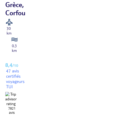
Grèce,
Corfou
30
km
0,3
km
8,4
/10
47 avis
certifiés
voyageurs
TUI
7821
avis