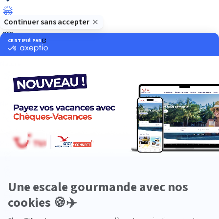
Luxe
Nature
Neige
Plongée
Premium