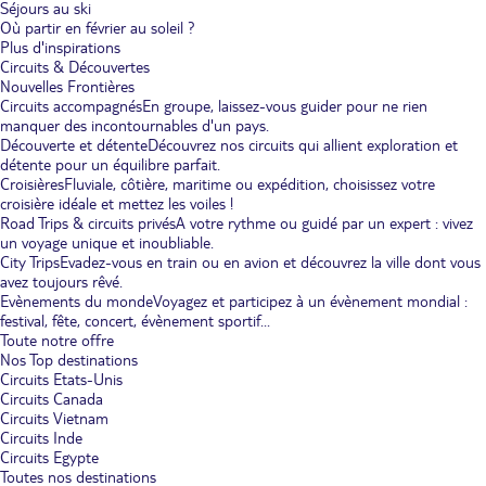
Séjours au ski
Où partir en février au soleil ?
Plus d'inspirations
Circuits & Découvertes
Nouvelles Frontières
Circuits accompagnés
En groupe, laissez-vous guider pour ne rien
manquer des incontournables d'un pays.
Découverte et détente
Découvrez nos circuits qui allient exploration et
détente pour un équilibre parfait.
Croisières
Fluviale, côtière, maritime ou expédition, choisissez votre
croisière idéale et mettez les voiles !
Road Trips & circuits privés
A votre rythme ou guidé par un expert : vivez
un voyage unique et inoubliable.
City Trips
Evadez-vous en train ou en avion et découvrez la ville dont vous
avez toujours rêvé.
Evènements du monde
Voyagez et participez à un évènement mondial :
festival, fête, concert, évènement sportif...
Toute notre offre
Nos Top destinations
Circuits Etats-Unis
Circuits Canada
Circuits Vietnam
Circuits Inde
Circuits Egypte
Toutes nos destinations