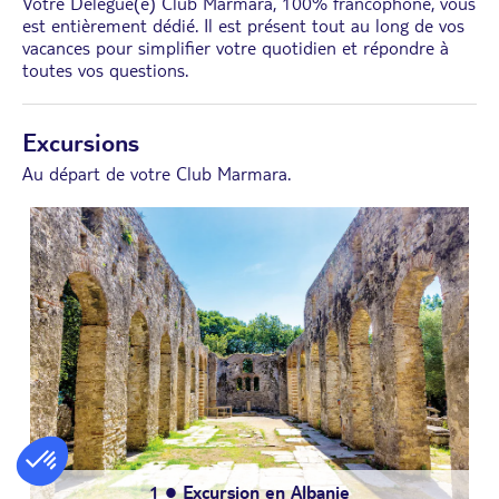
Votre Délégué(e) Club Marmara, 100% francophone, vous
est entièrement dédié. Il est présent tout au long de vos
vacances pour simplifier votre quotidien et répondre à
toutes vos questions.
Excursions
Au départ de votre Club Marmara.
2
6
● Les jardins du palais Achilléon et la ville de Corfou
● Croisière dans les îles de Antipaxos et Paxos
8
1
5
● Journée en Catamaran
4
● Excursion en Albanie
● Les beautés du nord
7
● Croisière à Sivota
3
● Soirée grecque
● Safari en 4x4