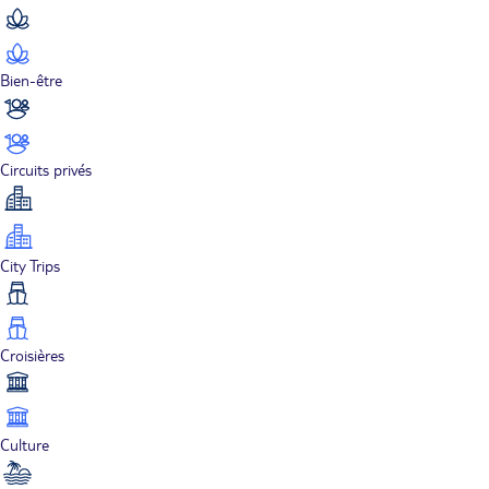
Bien-être
Circuits privés
City Trips
Croisières
Culture