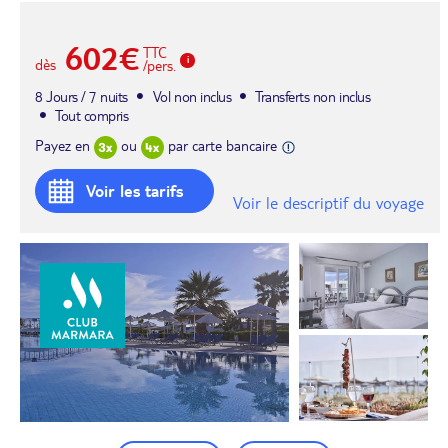
602€
TTC
dès
/pers.
8 Jours / 7 nuits
Vol non inclus
Transferts non inclus
Tout compris
Payez en
ou
par carte bancaire
Voir les tarifs
Voir le descriptif du voyage