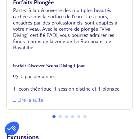
Forfaits Plongée
Partez à la découverte des multiples beautés
cachées sous la surface de l’eau ! Les cours,
encadrés par des professionnels, sont adaptés à
votre niveau. Avec le centre de plongée “Viva
Diving” certifié PADI, vous pourrez admirer les
fonds marins de la zone de La Romana et de
Bayahibe.
Forfait Discover Scuba Diving 1 jour
95 € par personne.
1 leçon théorique, 1 session piscine et 1 plongée
en mer. Durée environ 3h. Équipement de plongée
... Lire la suite
inclus.
Réservation avant le départ ou sur place. Bon à savoir : réservoirs et poids
inclus. Équipement non inclus. Enfants acceptés à partir de 10 ans. Si vous
avez des problèmes de santé, un certificat médical vous autorisant à plonger
est obligatoire.
Excursions