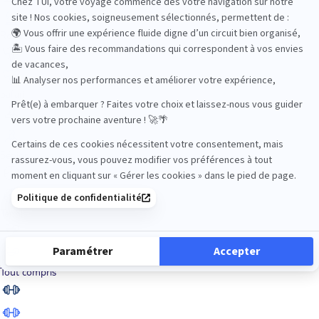
Road Trips
Safari
Sénior
Tennis
Tout compris