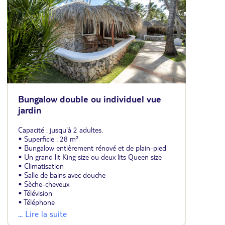
Bungalow double ou individuel vue
jardin
Capacité : jusqu'à 2 adultes.
• Superficie : 28 m²
• Bungalow entièrement rénové et de plain-pied
• Un grand lit King size ou deux lits Queen size
• Climatisation
• Salle de bains avec douche
• Sèche-cheveux
• Télévision
• Téléphone
• Mini-réfrigérateur
... Lire la suite
• Coffre-fort (payant)