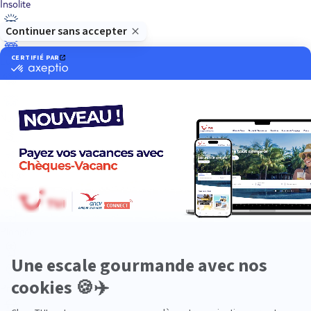
Insolite
Luxe
Nature
Neige
Plongée
Premium