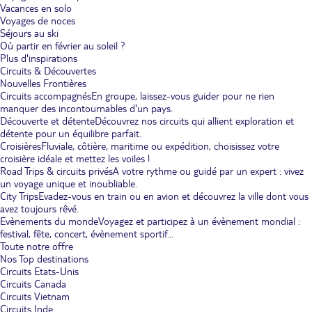
Vacances en solo
Voyages de noces
Séjours au ski
Où partir en février au soleil ?
Plus d'inspirations
Circuits & Découvertes
Nouvelles Frontières
Circuits accompagnés
En groupe, laissez-vous guider pour ne rien
manquer des incontournables d'un pays.
Découverte et détente
Découvrez nos circuits qui allient exploration et
détente pour un équilibre parfait.
Croisières
Fluviale, côtière, maritime ou expédition, choisissez votre
croisière idéale et mettez les voiles !
Road Trips & circuits privés
A votre rythme ou guidé par un expert : vivez
un voyage unique et inoubliable.
City Trips
Evadez-vous en train ou en avion et découvrez la ville dont vous
avez toujours rêvé.
Evènements du monde
Voyagez et participez à un évènement mondial :
festival, fête, concert, évènement sportif...
Toute notre offre
Nos Top destinations
Circuits Etats-Unis
Circuits Canada
Circuits Vietnam
Circuits Inde