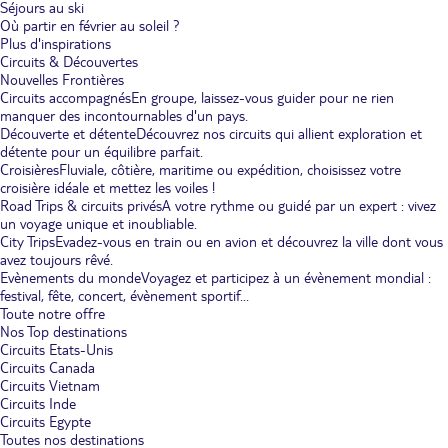
Séjours au ski
Où partir en février au soleil ?
Plus d'inspirations
Circuits & Découvertes
Nouvelles Frontières
Circuits accompagnés
En groupe, laissez-vous guider pour ne rien
manquer des incontournables d'un pays.
Découverte et détente
Découvrez nos circuits qui allient exploration et
détente pour un équilibre parfait.
Croisières
Fluviale, côtière, maritime ou expédition, choisissez votre
croisière idéale et mettez les voiles !
Road Trips & circuits privés
A votre rythme ou guidé par un expert : vivez
un voyage unique et inoubliable.
City Trips
Evadez-vous en train ou en avion et découvrez la ville dont vous
avez toujours rêvé.
Evènements du monde
Voyagez et participez à un évènement mondial :
festival, fête, concert, évènement sportif...
Toute notre offre
Nos Top destinations
Circuits Etats-Unis
Circuits Canada
Circuits Vietnam
Circuits Inde
Circuits Egypte
Toutes nos destinations