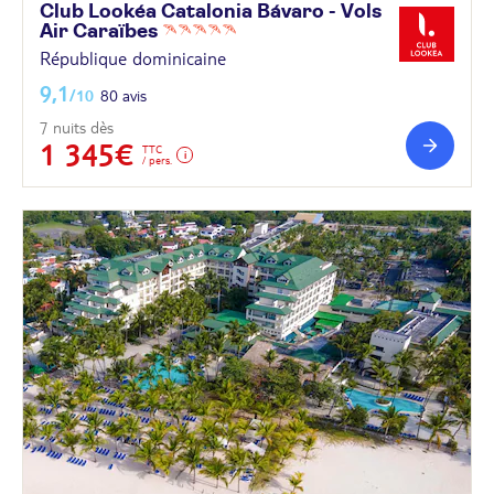
Club Lookéa Catalonia Bávaro - Vols
Air
Caraïbes
République dominicaine
9,1
/10
80 avis
7 nuits dès
1 345€
TTC
/ pers.