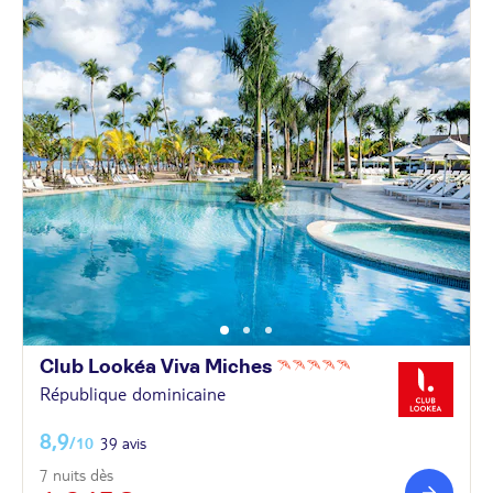
Club Lookéa Viva
Miches
République dominicaine
8,9
/10
39 avis
7 nuits dès