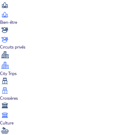
Bien-être
Circuits privés
City Trips
Croisières
Culture