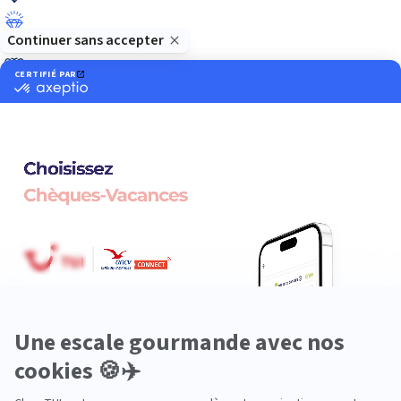
Luxe
Nature
Neige
Plongée
Premium