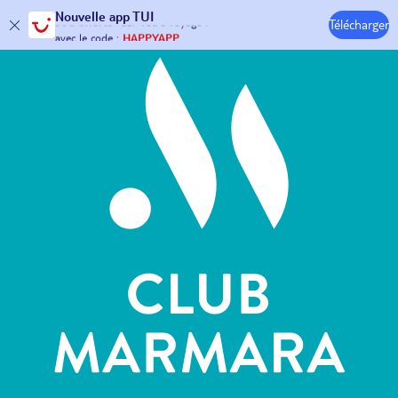
Hôtels & Clubs
Nouvelle
app TUI
Télécharger
30€ offerts*
sur votre
voyage !
avec le code :
HAPPYAPP