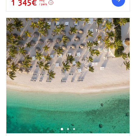
1 345€
TTC
/ pers.