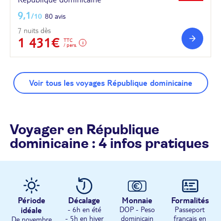
9,1
/10
80 avis
7 nuits dès
1 431€
TTC
/ pers.
Voir tous les voyages République dominicaine
Voyager en République
dominicaine : 4 infos pratiques
Période
Décalage
Monnaie
Formalités
idéale
- 6h en été
DOP - Peso
Passeport
- 5h en hiver
dominicain
français en
De novembre