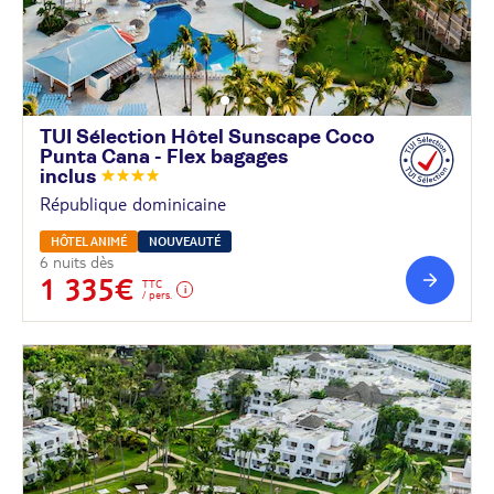
TUI Sélection Hôtel Sunscape Coco
Punta Cana - Flex bagages
inclus
République dominicaine
HÔTEL ANIMÉ
NOUVEAUTÉ
6 nuits dès
1 335€
TTC
/ pers.