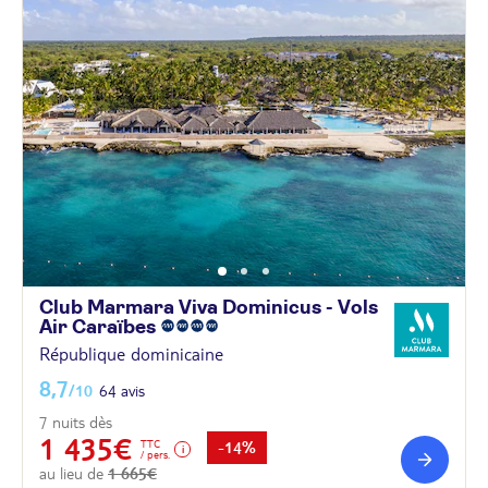
Club Marmara Viva Dominicus - Vols
Air
Caraïbes
République dominicaine
8,7
/10
64 avis
7 nuits dès
1 435€
TTC
-14%
/ pers.
au lieu de
1 665€