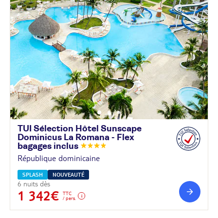
TUI Sélection Hôtel Sunscape
Dominicus La Romana - Flex
bagages
inclus
République dominicaine
SPLASH
NOUVEAUTÉ
6 nuits dès
1 342€
TTC
/ pers.