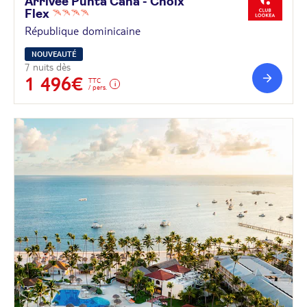
Arrivée Punta Cana - Choix
Flex
République dominicaine
NOUVEAUTÉ
7 nuits dès
1 496€
TTC
/ pers.