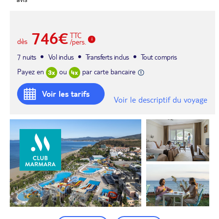
746€
TTC
dès
/pers.
7 nuits
Vol inclus
Transferts inclus
Tout compris
Payez en
ou
par carte bancaire
Voir les tarifs
Voir le descriptif du voyage