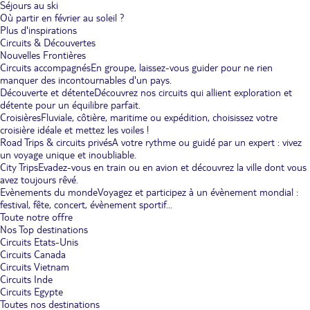
Séjours au ski
Où partir en février au soleil ?
Plus d'inspirations
Circuits & Découvertes
Nouvelles Frontières
Circuits accompagnés
En groupe, laissez-vous guider pour ne rien
manquer des incontournables d'un pays.
Découverte et détente
Découvrez nos circuits qui allient exploration et
détente pour un équilibre parfait.
Croisières
Fluviale, côtière, maritime ou expédition, choisissez votre
croisière idéale et mettez les voiles !
Road Trips & circuits privés
A votre rythme ou guidé par un expert : vivez
un voyage unique et inoubliable.
City Trips
Evadez-vous en train ou en avion et découvrez la ville dont vous
avez toujours rêvé.
Evènements du monde
Voyagez et participez à un évènement mondial :
festival, fête, concert, évènement sportif...
Toute notre offre
Nos Top destinations
Circuits Etats-Unis
Circuits Canada
Circuits Vietnam
Circuits Inde
Circuits Egypte
Toutes nos destinations