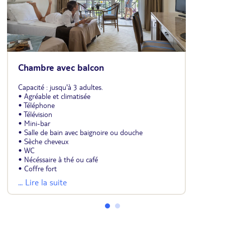
Chambre avec balcon
Capacité : jusqu'à 3 adultes.
• Agréable et climatisée
• Téléphone
• Télévision
• Mini-bar
• Salle de bain avec baignoire ou douche
• Sèche cheveux
• WC
• Nécéssaire à thé ou café
• Coffre fort
• Balcon
... Lire la suite
• 1 lit double ou 2 lits jumeaux et 1 lit d'appoint