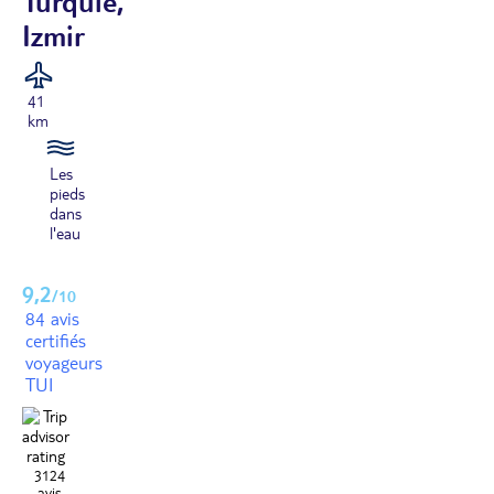
Turquie,
Izmir
41
km
Les
pieds
dans
l'eau
9,2
/10
84 avis
certifiés
voyageurs
TUI
3124
avis