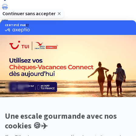
Luxe
Nature
Neige
Plongée
Premium