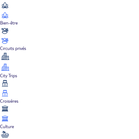
Bien-être
Circuits privés
City Trips
Croisières
Culture