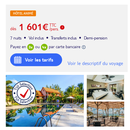
HÔTEL ANIMÉ
1 601€
TTC
dès
/pers.
7 nuits
Vol inclus
Transferts inclus
Demi-pension
Payez en
ou
par carte bancaire
Voir les tarifs
Voir le descriptif du voyage