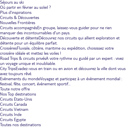
Séjours au ski
Où partir en février au soleil ?
Plus d'inspirations
Circuits & Découvertes
Nouvelles Frontières
Circuits accompagnés
En groupe, laissez-vous guider pour ne rien
manquer des incontournables d'un pays.
Découverte et détente
Découvrez nos circuits qui allient exploration et
détente pour un équilibre parfait.
Croisières
Fluviale, côtière, maritime ou expédition, choisissez votre
croisière idéale et mettez les voiles !
Road Trips & circuits privés
A votre rythme ou guidé par un expert : vivez
un voyage unique et inoubliable.
City Trips
Evadez-vous en train ou en avion et découvrez la ville dont vous
avez toujours rêvé.
Evènements du monde
Voyagez et participez à un évènement mondial :
festival, fête, concert, évènement sportif...
Toute notre offre
Nos Top destinations
Circuits Etats-Unis
Circuits Canada
Circuits Vietnam
Circuits Inde
Circuits Egypte
Toutes nos destinations