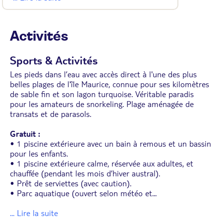
• Télévision avec chaînes françaises et système
IPTV
• Coffre-fort
• Mini-bar (vide, boissons et snacks payants
Activités
disponibles à la boutique)
• Nécessaire à café et thé
• Balcon ou terrasse aménagés avec vue sur le
Sports & Activités
jardin.
• Même configuration pour les chambres
Les pieds dans l’eau avec accès direct à l'une des plus
individuelles, triples et quadruples.
belles plages de l'île Maurice, connue pour ses kilomètres
• Possibilité de chambres communicantes.
de sable fin et son lagon turquoise. Véritable paradis
pour les amateurs de snorkeling. Plage aménagée de
transats et de parasols.
Gratuit :
• 1 piscine extérieure avec un bain à remous et un bassin
pour les enfants.
• 1 piscine extérieure calme, réservée aux adultes, et
chauffée (pendant les mois d’hiver austral).
• Prêt de serviettes (avec caution).
• Parc aquatique (ouvert selon météo et
...
... Lire la suite