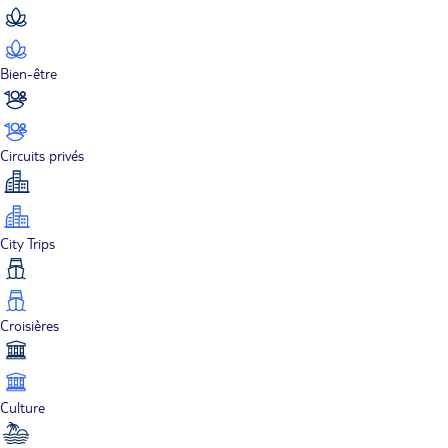
Bien-être
Circuits privés
City Trips
Croisières
Culture