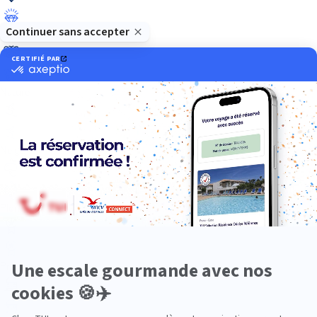
Luxe
Nature
Neige
Plongée
Premium