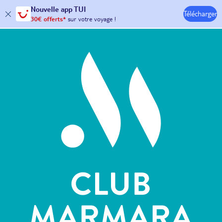
Nouvelle
app TUI
Télécharger
30€ offerts*
sur votre
voyage !
Hôtels & Clubs
avec le code :
HAPPYAPP