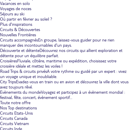
Vacances en solo
Voyages de noces
Séjours au ski
Où partir en février au soleil ?
Plus d'inspirations
Circuits & Découvertes
Nouvelles Frontières
Circuits accompagnés
En groupe, laissez-vous guider pour ne rien
manquer des incontournables d'un pays.
Découverte et détente
Découvrez nos circuits qui allient exploration et
détente pour un équilibre parfait.
Croisières
Fluviale, côtière, maritime ou expédition, choisissez votre
croisière idéale et mettez les voiles !
Road Trips & circuits privés
A votre rythme ou guidé par un expert : vivez
un voyage unique et inoubliable.
City Trips
Evadez-vous en train ou en avion et découvrez la ville dont vous
avez toujours rêvé.
Evènements du monde
Voyagez et participez à un évènement mondial :
festival, fête, concert, évènement sportif...
Toute notre offre
Nos Top destinations
Circuits Etats-Unis
Circuits Canada
Circuits Vietnam
Circuits Inde