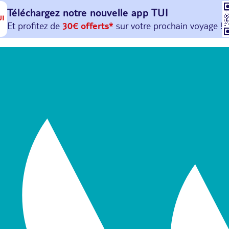
Téléchargez notre nouvelle
app TUI
Et profitez de
30€ offerts*
sur votre
prochain
voyage !
avec le code :
HAPPYAPP