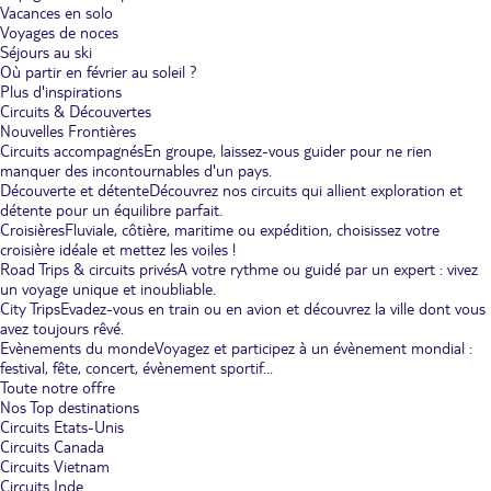
Vacances en solo
Voyages de noces
Séjours au ski
Où partir en février au soleil ?
Plus d'inspirations
Circuits & Découvertes
Nouvelles Frontières
Circuits accompagnés
En groupe, laissez-vous guider pour ne rien
manquer des incontournables d'un pays.
Découverte et détente
Découvrez nos circuits qui allient exploration et
détente pour un équilibre parfait.
Croisières
Fluviale, côtière, maritime ou expédition, choisissez votre
croisière idéale et mettez les voiles !
Road Trips & circuits privés
A votre rythme ou guidé par un expert : vivez
un voyage unique et inoubliable.
City Trips
Evadez-vous en train ou en avion et découvrez la ville dont vous
avez toujours rêvé.
Evènements du monde
Voyagez et participez à un évènement mondial :
festival, fête, concert, évènement sportif...
Toute notre offre
Nos Top destinations
Circuits Etats-Unis
Circuits Canada
Circuits Vietnam
Circuits Inde