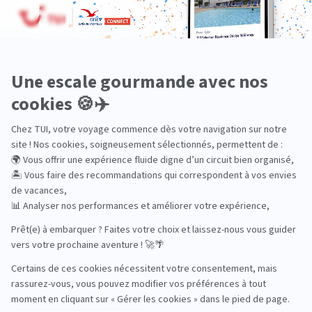
Dans les îles
Découverte
En couple
En famille
En solo