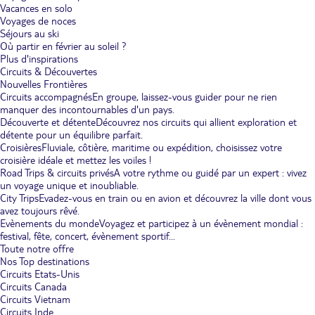
Vacances en solo
Voyages de noces
Séjours au ski
Où partir en février au soleil ?
Plus d'inspirations
Circuits & Découvertes
Nouvelles Frontières
Circuits accompagnés
En groupe, laissez-vous guider pour ne rien
manquer des incontournables d'un pays.
Découverte et détente
Découvrez nos circuits qui allient exploration et
détente pour un équilibre parfait.
Croisières
Fluviale, côtière, maritime ou expédition, choisissez votre
croisière idéale et mettez les voiles !
Road Trips & circuits privés
A votre rythme ou guidé par un expert : vivez
un voyage unique et inoubliable.
City Trips
Evadez-vous en train ou en avion et découvrez la ville dont vous
avez toujours rêvé.
Evènements du monde
Voyagez et participez à un évènement mondial :
festival, fête, concert, évènement sportif...
Toute notre offre
Nos Top destinations
Circuits Etats-Unis
Circuits Canada
Circuits Vietnam
Circuits Inde