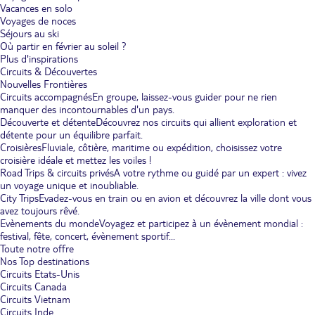
Vacances en solo
Voyages de noces
Séjours au ski
Où partir en février au soleil ?
Plus d'inspirations
Circuits & Découvertes
Nouvelles Frontières
Circuits accompagnés
En groupe, laissez-vous guider pour ne rien
manquer des incontournables d'un pays.
Découverte et détente
Découvrez nos circuits qui allient exploration et
détente pour un équilibre parfait.
Croisières
Fluviale, côtière, maritime ou expédition, choisissez votre
croisière idéale et mettez les voiles !
Road Trips & circuits privés
A votre rythme ou guidé par un expert : vivez
un voyage unique et inoubliable.
City Trips
Evadez-vous en train ou en avion et découvrez la ville dont vous
avez toujours rêvé.
Evènements du monde
Voyagez et participez à un évènement mondial :
festival, fête, concert, évènement sportif...
Toute notre offre
Nos Top destinations
Circuits Etats-Unis
Circuits Canada
Circuits Vietnam
Circuits Inde