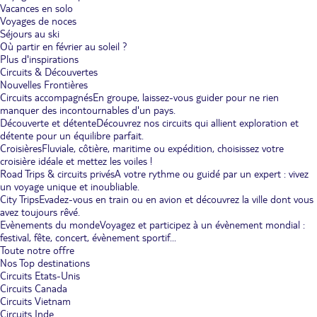
Vacances en solo
Voyages de noces
Séjours au ski
Où partir en février au soleil ?
Plus d'inspirations
Circuits & Découvertes
Nouvelles Frontières
Circuits accompagnés
En groupe, laissez-vous guider pour ne rien
manquer des incontournables d'un pays.
Découverte et détente
Découvrez nos circuits qui allient exploration et
détente pour un équilibre parfait.
Croisières
Fluviale, côtière, maritime ou expédition, choisissez votre
croisière idéale et mettez les voiles !
Road Trips & circuits privés
A votre rythme ou guidé par un expert : vivez
un voyage unique et inoubliable.
City Trips
Evadez-vous en train ou en avion et découvrez la ville dont vous
avez toujours rêvé.
Evènements du monde
Voyagez et participez à un évènement mondial :
festival, fête, concert, évènement sportif...
Toute notre offre
Nos Top destinations
Circuits Etats-Unis
Circuits Canada
Circuits Vietnam
Circuits Inde