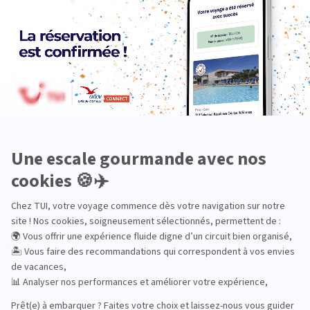
Dans les îles
Découverte
En couple
En famille
En solo