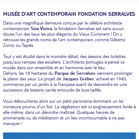
MUSÉE D’ART CONTEMPORAIN FONDATION SERRALVES
Dans une magnifique demeure conçue par le célèbre architecte
contemporain
Siza Vieira
, la fondation Serralves est sans aucun
doute l’un des lieux les plus élégants du Vieux Continent ! On y
retrouve les grands noms de l’art contemporain, comme Gilberto
Zorrio ou Tapiès.
Tout y est étudié dans le moindre détail, des dessins des toilettes
jusqu'aux rampes des escaliers. L'architecte portugais a pensé ce
musée dans son ensemble et en harmonie avec le lieu.
Dehors, les 18 hectares du
Parque de Serralves
viennent prolonger
le plaisir des yeux. Le projet de
Jacques
Gréber
, achevé en 1940,
commence par un jardin à la française avant de descendre en une
succession de bassins carrés entourés de buis taillés.
Vous déboucherez alors sur un petit panorama dominant un lac
miniature pourvu d’un îlot. La végétation est ici soigneusement livrée à
elle-même, dans un désordre maîtrisé. Quelques heures de
promenade ou de méditation et un lieu incontournable à ne pas
manquer !