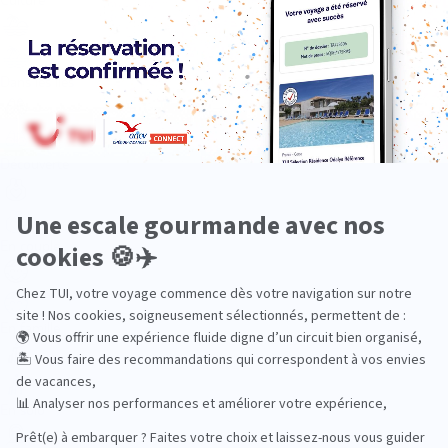
Dans les îles
Découverte
En couple
En famille
En solo