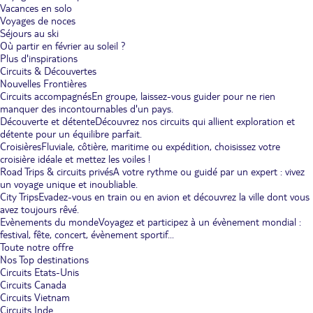
Vacances en solo
Voyages de noces
Séjours au ski
Où partir en février au soleil ?
Plus d'inspirations
Circuits & Découvertes
Nouvelles Frontières
Circuits accompagnés
En groupe, laissez-vous guider pour ne rien
manquer des incontournables d'un pays.
Découverte et détente
Découvrez nos circuits qui allient exploration et
détente pour un équilibre parfait.
Croisières
Fluviale, côtière, maritime ou expédition, choisissez votre
croisière idéale et mettez les voiles !
Road Trips & circuits privés
A votre rythme ou guidé par un expert : vivez
un voyage unique et inoubliable.
City Trips
Evadez-vous en train ou en avion et découvrez la ville dont vous
avez toujours rêvé.
Evènements du monde
Voyagez et participez à un évènement mondial :
festival, fête, concert, évènement sportif...
Toute notre offre
Nos Top destinations
Circuits Etats-Unis
Circuits Canada
Circuits Vietnam
Circuits Inde