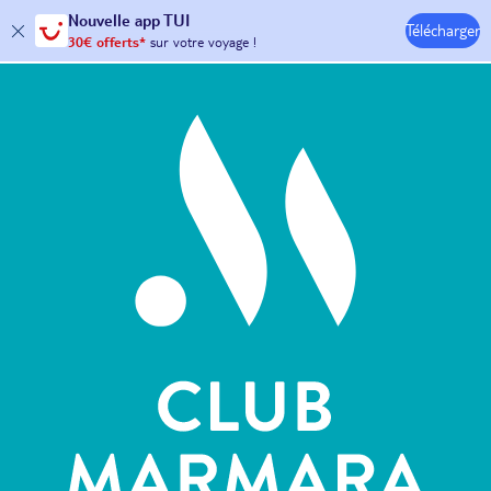
Nouvelle
app TUI
Télécharger
30€ offerts*
sur votre
voyage !
Hôtels & Clubs
avec le code :
HAPPYAPP