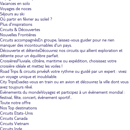
Vacances en solo
Voyages de noces
Séjours au ski
Où partir en février au soleil ?
Plus d'inspirations
Circuits & Découvertes
Nouvelles Frontières
Circuits accompagnés
En groupe, laissez-vous guider pour ne rien
manquer des incontournables d'un pays.
Découverte et détente
Découvrez nos circuits qui allient exploration et
détente pour un équilibre parfait.
Croisières
Fluviale, côtière, maritime ou expédition, choisissez votre
croisière idéale et mettez les voiles !
Road Trips & circuits privés
A votre rythme ou guidé par un expert : vivez
un voyage unique et inoubliable.
City Trips
Evadez-vous en train ou en avion et découvrez la ville dont vous
avez toujours rêvé.
Evènements du monde
Voyagez et participez à un évènement mondial :
festival, fête, concert, évènement sportif...
Toute notre offre
Nos Top destinations
Circuits Etats-Unis
Circuits Canada
Circuits Vietnam
Circuits Inde