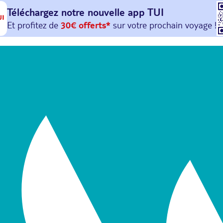
Téléchargez notre nouvelle
app TUI
Et profitez de
30€ offerts*
sur votre
prochain
voyage !
avec le code :
HAPPYAPP