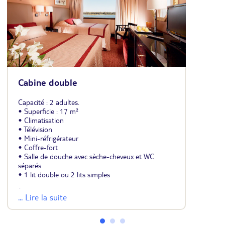
Cabine double
Capacité : 2 adultes.
• Superficie : 17 m²
• Climatisation
• Télévision
• Mini-réfrigérateur
• Coffre-fort
• Salle de douche avec sèche-cheveux et WC
séparés
• 1 lit double ou 2 lits simples
À noter :
... Lire la suite
Toutes nos cabines dispose d'une grande fenêtre
pour profiter de la traversée.
Avec supplément : emplacement de votre cabine