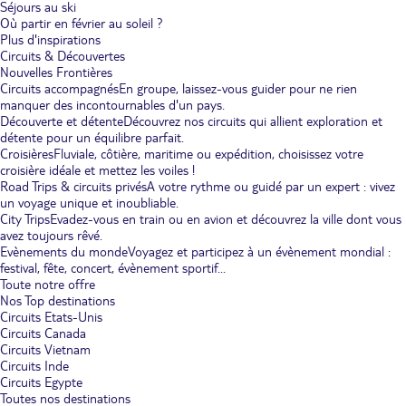
Séjours au ski
Où partir en février au soleil ?
Plus d'inspirations
Circuits & Découvertes
Nouvelles Frontières
Circuits accompagnés
En groupe, laissez-vous guider pour ne rien
manquer des incontournables d'un pays.
Découverte et détente
Découvrez nos circuits qui allient exploration et
détente pour un équilibre parfait.
Croisières
Fluviale, côtière, maritime ou expédition, choisissez votre
croisière idéale et mettez les voiles !
Road Trips & circuits privés
A votre rythme ou guidé par un expert : vivez
un voyage unique et inoubliable.
City Trips
Evadez-vous en train ou en avion et découvrez la ville dont vous
avez toujours rêvé.
Evènements du monde
Voyagez et participez à un évènement mondial :
festival, fête, concert, évènement sportif...
Toute notre offre
Nos Top destinations
Circuits Etats-Unis
Circuits Canada
Circuits Vietnam
Circuits Inde
Circuits Egypte
Toutes nos destinations