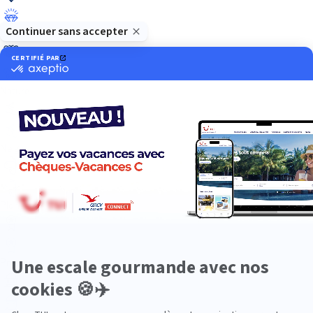
Luxe
Nature
Neige
Plongée
Premium