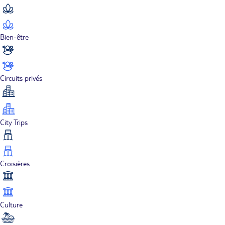
Bien-être
Circuits privés
City Trips
Croisières
Culture