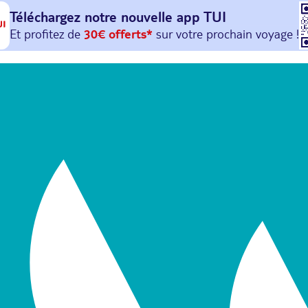
Téléchargez notre nouvelle
app TUI
Et profitez de
30€ offerts*
sur votre
prochain
voyage !
avec le code :
HAPPYAPP