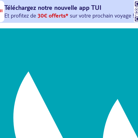
Téléchargez notre nouvelle
app TUI
Et profitez de
30€ offerts*
sur votre
prochain
voyage !
avec le code :
HAPPYAPP