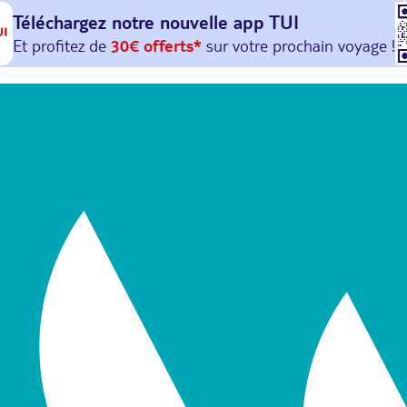
Téléchargez notre nouvelle
app TUI
Et profitez de
30€ offerts*
sur votre
prochain
voyage !
avec le code :
HAPPYAPP