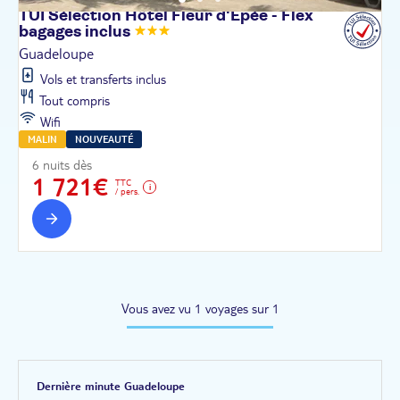
TUI Sélection Hôtel Fleur d'Épée - Flex
bagages
inclus
Guadeloupe
Vols et transferts inclus
Tout compris
Wifi
MALIN
NOUVEAUTÉ
6 nuits dès
1 721€
TTC
/ pers.
Vous avez vu 1 voyages sur 1
Dernière minute Guadeloupe