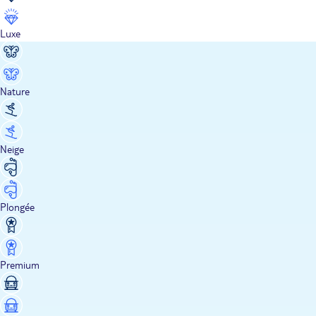
Luxe
Nature
Neige
Plongée
Premium