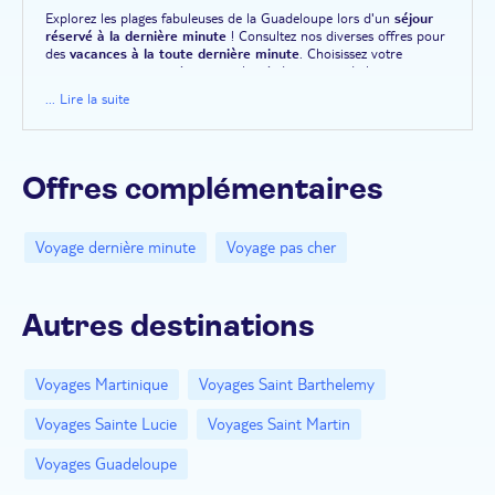
Explorez les plages fabuleuses de la Guadeloupe lors d'un
séjour
réservé à la dernière minute
! Consultez nos diverses offres pour
des
vacances à la toute dernière minute
. Choisissez votre
programme et votre séjour pas cher à destination de la
Guadeloupe pour partir dans les semaines à venir. Avec un grand
... Lire la suite
choix d'
hôtels
et d'activités à votre disposition, composez votre
séjour sur mesure. Au tout dernier moment, partez découvrir les
joyaux de la Guadeloupe
:
La Désirade
,
Marie Galante
ou
encore
Saint-Martin
, à tout petit prix.
Offres complémentaires
Voyage dernière minute
Voyage pas cher
Autres destinations
Voyages Martinique
Voyages Saint Barthelemy
Voyages Sainte Lucie
Voyages Saint Martin
Voyages Guadeloupe