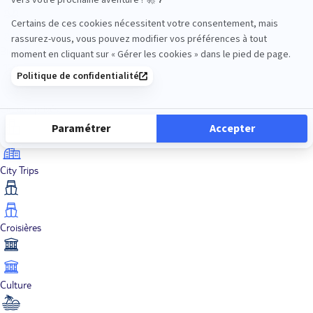
Bien-être
Circuits privés
City Trips
Croisières
Culture