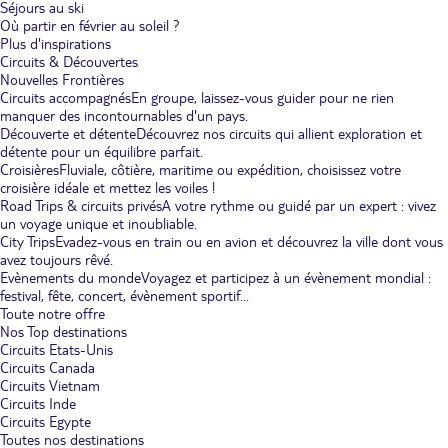
Séjours au ski
Où partir en février au soleil ?
Plus d'inspirations
Circuits & Découvertes
Nouvelles Frontières
Circuits accompagnés
En groupe, laissez-vous guider pour ne rien
manquer des incontournables d'un pays.
Découverte et détente
Découvrez nos circuits qui allient exploration et
détente pour un équilibre parfait.
Croisières
Fluviale, côtière, maritime ou expédition, choisissez votre
croisière idéale et mettez les voiles !
Road Trips & circuits privés
A votre rythme ou guidé par un expert : vivez
un voyage unique et inoubliable.
City Trips
Evadez-vous en train ou en avion et découvrez la ville dont vous
avez toujours rêvé.
Evènements du monde
Voyagez et participez à un évènement mondial :
festival, fête, concert, évènement sportif...
Toute notre offre
Nos Top destinations
Circuits Etats-Unis
Circuits Canada
Circuits Vietnam
Circuits Inde
Circuits Egypte
Toutes nos destinations