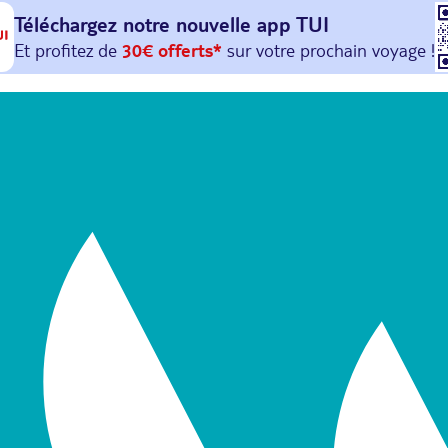
Téléchargez notre nouvelle
app TUI
Et profitez de
30€ offerts*
sur votre
prochain
voyage !
avec le code :
HAPPYAPP