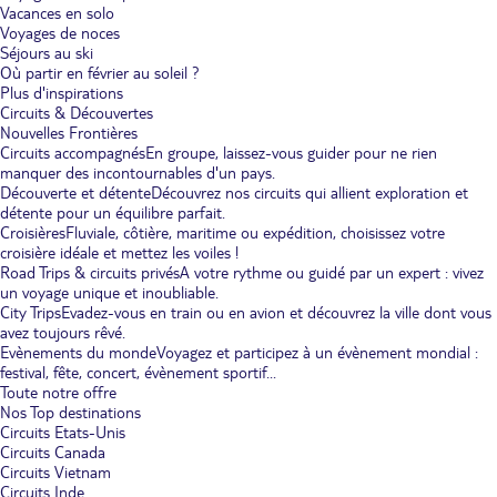
Vacances en solo
Voyages de noces
Séjours au ski
Où partir en février au soleil ?
Plus d'inspirations
Circuits & Découvertes
Nouvelles Frontières
Circuits accompagnés
En groupe, laissez-vous guider pour ne rien
manquer des incontournables d'un pays.
Découverte et détente
Découvrez nos circuits qui allient exploration et
détente pour un équilibre parfait.
Croisières
Fluviale, côtière, maritime ou expédition, choisissez votre
croisière idéale et mettez les voiles !
Road Trips & circuits privés
A votre rythme ou guidé par un expert : vivez
un voyage unique et inoubliable.
City Trips
Evadez-vous en train ou en avion et découvrez la ville dont vous
avez toujours rêvé.
Evènements du monde
Voyagez et participez à un évènement mondial :
festival, fête, concert, évènement sportif...
Toute notre offre
Nos Top destinations
Circuits Etats-Unis
Circuits Canada
Circuits Vietnam
Circuits Inde