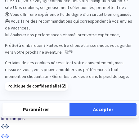
Road Trips
Safari
Sénior
Tennis
Tout compris