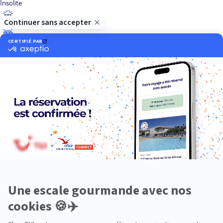
Insolite
Luxe
Nature
Neige
Plongée
Premium