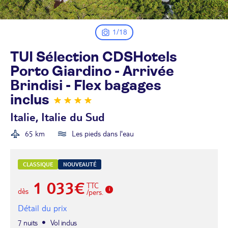
1/18
TUI Sélection CDSHotels
Porto Giardino - Arrivée
Brindisi - Flex bagages
inclus
Italie, Italie du Sud
65 km
Les pieds dans l'eau
CLASSIQUE
NOUVEAUTÉ
1 033€
TTC
dès
/pers.
Détail du prix
7 nuits
Vol inclus