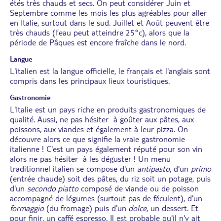
étés très chauds et secs. On peut considérer Juin et
Septembre comme les mois les plus agréables pour aller
en Italie, surtout dans le sud. Juillet et Août peuvent être
très chauds (l’eau peut atteindre 25°c), alors que la
période de Pâques est encore fraîche dans le nord.
Langue
L'italien est la langue officielle, le français et l'anglais sont
compris dans les principaux lieux touristiques.
Gastronomie
L'Italie est un pays riche en produits gastronomiques de
qualité. Aussi, ne pas hésiter à goûter aux pâtes, aux
poissons, aux viandes et également à leur pizza. On
découvre alors ce que signifie la vraie gastronomie
italienne ! C'est un pays également réputé pour son vin
alors ne pas hésiter à les déguster ! Un menu
traditionnel italien se compose d'un
antipasto
, d'un
primo
(entrée chaude) soit des pâtes, du riz soit un potage, puis
d'un
secondo piatto
composé de viande ou de poisson
accompagné de légumes (surtout pas de féculent), d'un
formaggio
(du fromage) puis d'un
dolce
, un dessert. Et
pour finir, un caffé espresso. Il est probable qu'il n'y ait