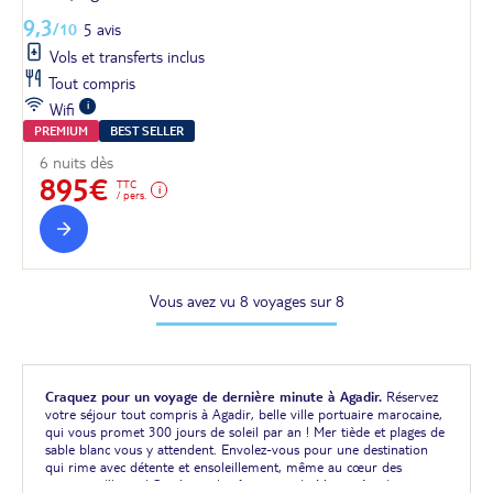
9,3
/10
5 avis
Vols et transferts inclus
Tout compris
Wifi
PREMIUM
BEST SELLER
6 nuits dès
895€
TTC
/ pers.
Vous avez vu 8 voyages sur 8
Craquez pour un voyage de dernière minute à Agadir.
Réservez
votre séjour tout compris à Agadir, belle ville portuaire marocaine,
qui vous promet 300 jours de soleil par an ! Mer tiède et plages de
sable blanc vous y attendent. Envolez-vous pour une destination
qui rime avec détente et ensoleillement, même au cœur des
vacances d'hiver ! Située sur la côte ouest du Maroc, Agadir est une