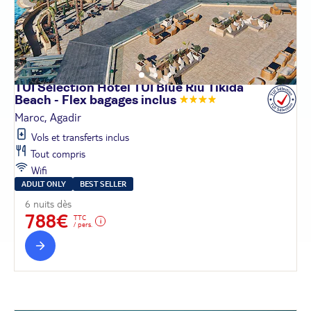
TUI Sélection Hôtel TUI Blue Riu Tikida
Beach - Flex bagages
inclus
Maroc, Agadir
Vols et transferts inclus
Tout compris
Wifi
ADULT ONLY
BEST SELLER
6 nuits dès
788€
TTC
/ pers.