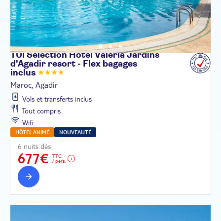
TUI Sélection Hôtel Valeria Jardins
d'Agadir resort - Flex bagages
inclus
Maroc, Agadir
Vols et transferts inclus
Tout compris
Wifi
HÔTEL ANIMÉ
NOUVEAUTÉ
6 nuits dès
677€
TTC
/ pers.