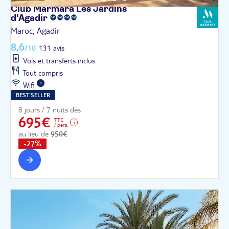
Club Marmara Les Jardins
d'Agadir
Maroc, Agadir
8,6
/10
131 avis
Vols et transferts inclus
Tout compris
Wifi
BEST SELLER
8 jours / 7 nuits dès
695€
TTC
/ pers.
au lieu de
950€
-27%