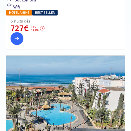
Wifi
HÔTEL ANIMÉ
BEST SELLER
6 nuits dès
727€
TTC
/ pers.