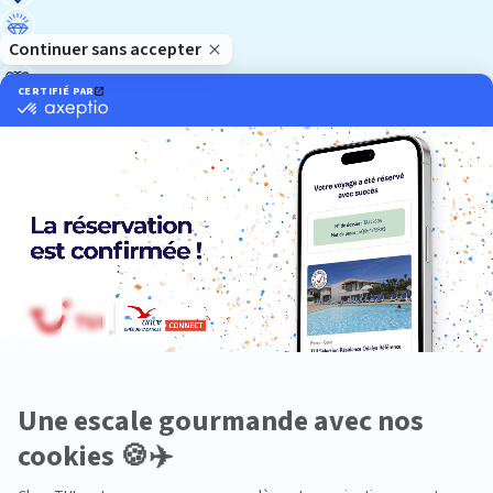
Luxe
Nature
Neige
Plongée
Premium