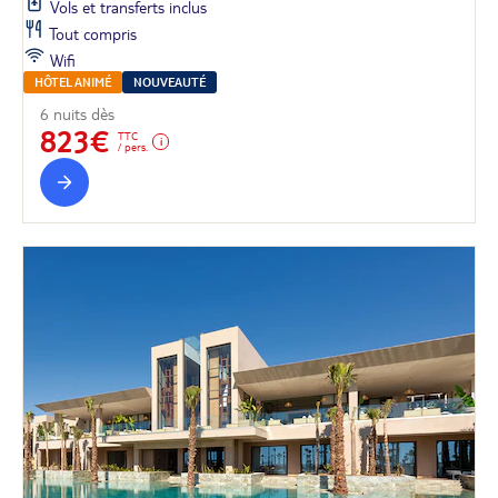
Vols et transferts inclus
Tout compris
Wifi
HÔTEL ANIMÉ
NOUVEAUTÉ
6 nuits dès
823€
TTC
/ pers.