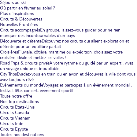
Séjours au ski
Où partir en février au soleil ?
Plus d'inspirations
Circuits & Découvertes
Nouvelles Frontières
Circuits accompagnés
En groupe, laissez-vous guider pour ne rien
manquer des incontournables d'un pays.
Découverte et détente
Découvrez nos circuits qui allient exploration et
détente pour un équilibre parfait.
Croisières
Fluviale, côtière, maritime ou expédition, choisissez votre
croisière idéale et mettez les voiles !
Road Trips & circuits privés
A votre rythme ou guidé par un expert : vivez
un voyage unique et inoubliable.
City Trips
Evadez-vous en train ou en avion et découvrez la ville dont vous
avez toujours rêvé.
Evènements du monde
Voyagez et participez à un évènement mondial :
festival, fête, concert, évènement sportif...
Toute notre offre
Nos Top destinations
Circuits Etats-Unis
Circuits Canada
Circuits Vietnam
Circuits Inde
Circuits Egypte
Toutes nos destinations