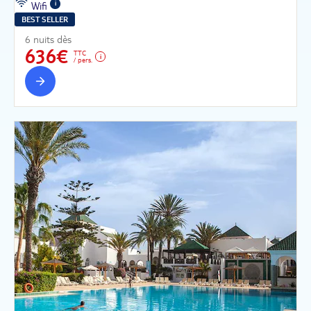
Wifi
BEST SELLER
6 nuits dès
636€
TTC
/ pers.