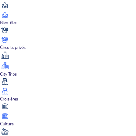
Bien-être
Circuits privés
City Trips
Croisières
Culture