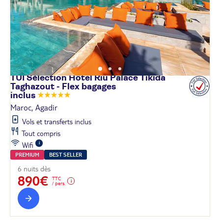
TUI Sélection Hôtel Riu Palace Tikida
Taghazout - Flex bagages
inclus
Maroc, Agadir
Vols et transferts inclus
Tout compris
Wifi
PREMIUM
BEST SELLER
6 nuits dès
890€
TTC
/ pers.