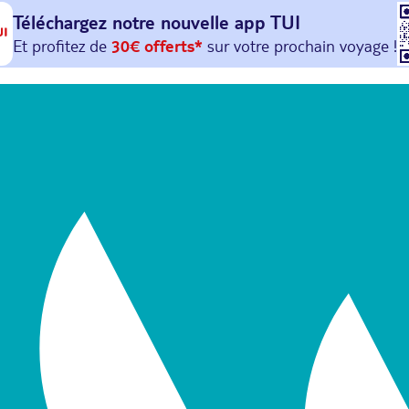
Téléchargez notre nouvelle
app TUI
Et profitez de
30€ offerts*
sur votre
prochain
voyage !
avec le code :
HAPPYAPP