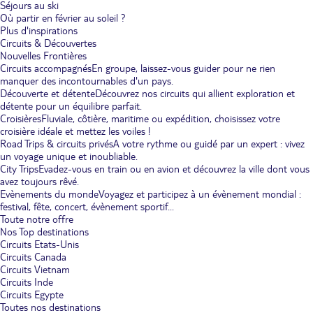
Séjours au ski
Où partir en février au soleil ?
Plus d'inspirations
Circuits & Découvertes
Nouvelles Frontières
Circuits accompagnés
En groupe, laissez-vous guider pour ne rien
manquer des incontournables d'un pays.
Découverte et détente
Découvrez nos circuits qui allient exploration et
détente pour un équilibre parfait.
Croisières
Fluviale, côtière, maritime ou expédition, choisissez votre
croisière idéale et mettez les voiles !
Road Trips & circuits privés
A votre rythme ou guidé par un expert : vivez
un voyage unique et inoubliable.
City Trips
Evadez-vous en train ou en avion et découvrez la ville dont vous
avez toujours rêvé.
Evènements du monde
Voyagez et participez à un évènement mondial :
festival, fête, concert, évènement sportif...
Toute notre offre
Nos Top destinations
Circuits Etats-Unis
Circuits Canada
Circuits Vietnam
Circuits Inde
Circuits Egypte
Toutes nos destinations