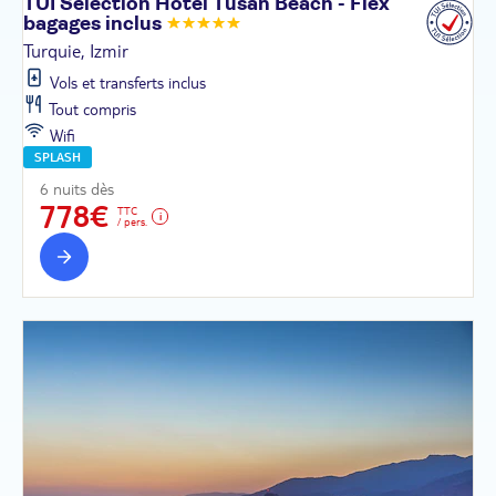
TUI Sélection Hôtel Tusan Beach - Flex
bagages
inclus
Turquie, Izmir
Vols et transferts inclus
Tout compris
Wifi
SPLASH
6 nuits dès
778€
TTC
/ pers.