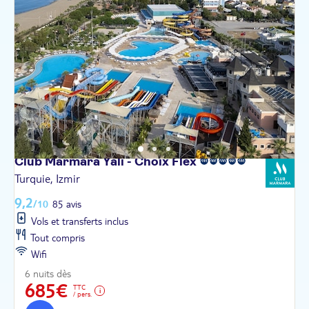
Club Marmara Yali - Choix
Flex
Turquie, Izmir
9,2
/10
85 avis
Vols et transferts inclus
Tout compris
Wifi
6 nuits dès
685€
TTC
/ pers.