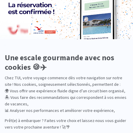
Luxe
Nature
Neige
Plongée
Premium