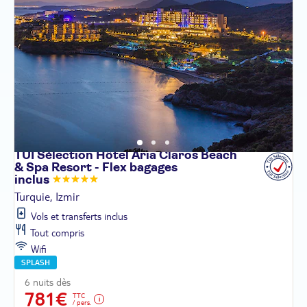
TUI Sélection Hôtel Aria Claros Beach
& Spa Resort - Flex bagages
inclus
Turquie, Izmir
Vols et transferts inclus
Tout compris
Wifi
SPLASH
6 nuits dès
781€
TTC
/ pers.