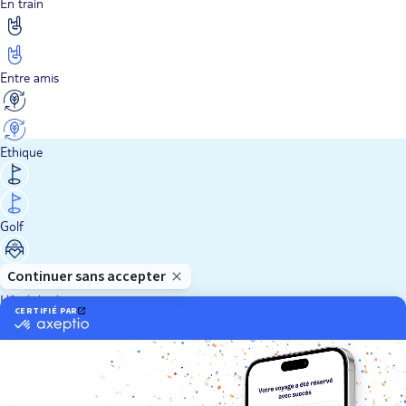
En train
Entre amis
Ethique
Golf
Hôtel de charme
Insolite