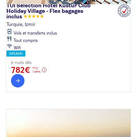
TUI Sélection Hôtel Kustur Club
Holiday Village - Flex bagages
inclus
Turquie, Izmir
Vols et transferts inclus
Tout compris
Wifi
SPLASH
6 nuits dès
782€
TTC
/ pers.