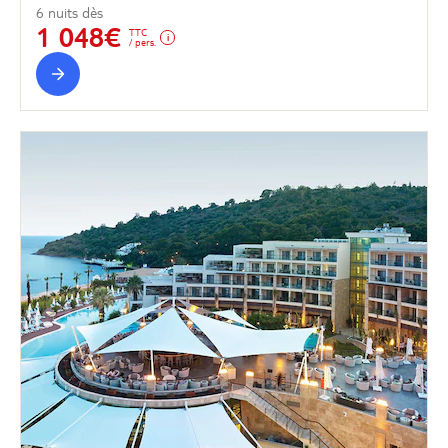
6 nuits dès
1 048€
TTC
/ pers.