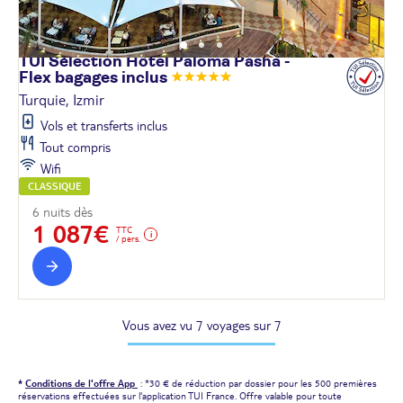
TUI Sélection Hôtel Paloma Pasha -
Flex bagages
inclus
Turquie, Izmir
Vols et transferts inclus
Tout compris
Wifi
CLASSIQUE
6 nuits dès
1 087€
TTC
/ pers.
Vous avez vu 7 voyages sur 7
*
Conditions de l'offre App
: *30 € de réduction par dossier pour les 500 premières
réservations effectuées sur l'application TUI France. Offre valable pour toute