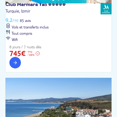
Club Marmara
Yali
Turquie, Izmir
9,2
/10
85 avis
Vols et transferts inclus
Tout compris
Wifi
8 jours / 7 nuits dès
745€
TTC
/ pers.