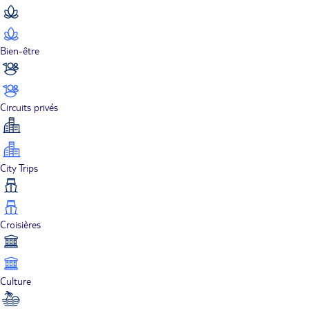
Bien-être
Circuits privés
City Trips
Croisières
Culture