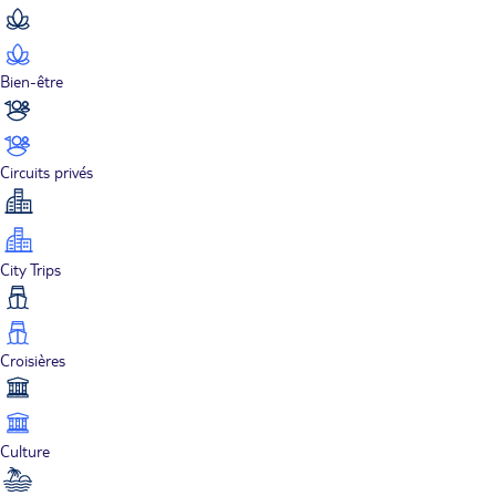
Bien-être
Circuits privés
City Trips
Croisières
Culture