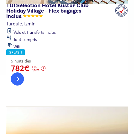
TUI Sélection Hôtel Kustur Club
Holiday Village - Flex bagages
inclus
Turquie, Izmir
Vols et transferts inclus
Tout compris
Wifi
SPLASH
6 nuits dès
782€
TTC
/ pers.