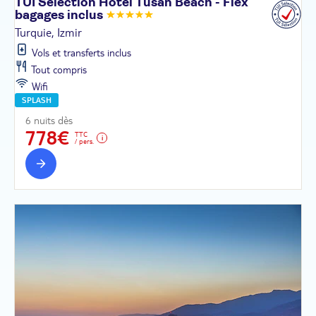
TUI Sélection Hôtel Tusan Beach - Flex
bagages
inclus
Turquie, Izmir
Vols et transferts inclus
Tout compris
Wifi
SPLASH
6 nuits dès
778€
TTC
/ pers.