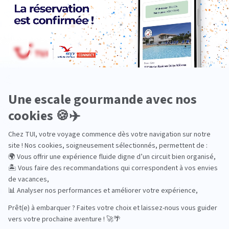
Luxe
Nature
Neige
Plongée
Premium