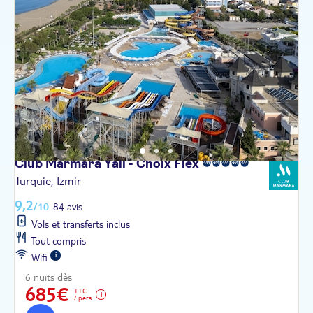
Club Marmara Yali - Choix
Flex
Turquie, Izmir
9,2
/10
84 avis
Vols et transferts inclus
Tout compris
Wifi
6 nuits dès
685€
TTC
/ pers.