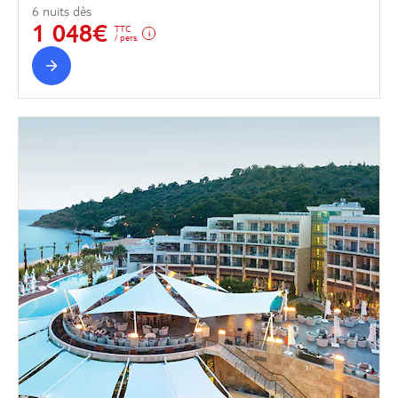
6 nuits dès
1 048€
TTC
/ pers.