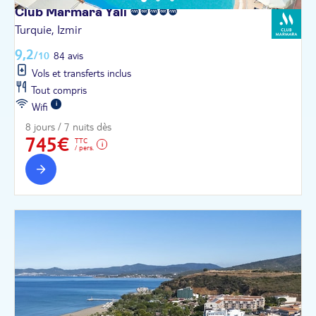
Club Marmara
Yali
Turquie, Izmir
9,2
/10
84 avis
Vols et transferts inclus
Tout compris
Wifi
8 jours / 7 nuits dès
745€
TTC
/ pers.