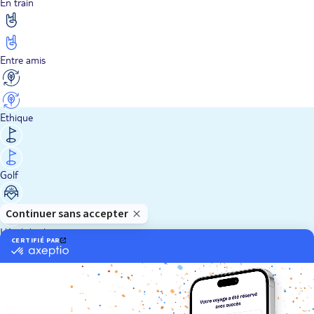
En train
Entre amis
Ethique
Golf
Hôtel de charme
Insolite