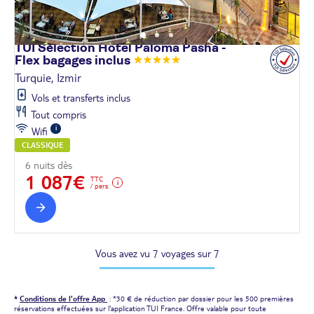
TUI Sélection Hôtel Paloma Pasha -
Flex bagages
inclus
Turquie, Izmir
Vols et transferts inclus
Tout compris
Wifi
CLASSIQUE
6 nuits dès
1 087€
TTC
/ pers.
Vous avez vu 7 voyages sur 7
*
Conditions de l'offre App
: *30 € de réduction par dossier pour les 500 premières
réservations effectuées sur l'application TUI France. Offre valable pour toute