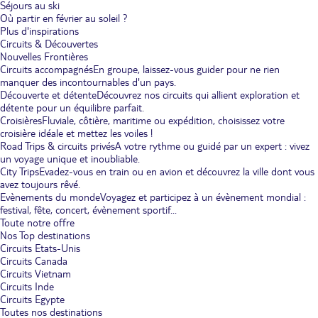
Séjours au ski
Où partir en février au soleil ?
Plus d'inspirations
Circuits & Découvertes
Nouvelles Frontières
Circuits accompagnés
En groupe, laissez-vous guider pour ne rien
manquer des incontournables d'un pays.
Découverte et détente
Découvrez nos circuits qui allient exploration et
détente pour un équilibre parfait.
Croisières
Fluviale, côtière, maritime ou expédition, choisissez votre
croisière idéale et mettez les voiles !
Road Trips & circuits privés
A votre rythme ou guidé par un expert : vivez
un voyage unique et inoubliable.
City Trips
Evadez-vous en train ou en avion et découvrez la ville dont vous
avez toujours rêvé.
Evènements du monde
Voyagez et participez à un évènement mondial :
festival, fête, concert, évènement sportif...
Toute notre offre
Nos Top destinations
Circuits Etats-Unis
Circuits Canada
Circuits Vietnam
Circuits Inde
Circuits Egypte
Toutes nos destinations