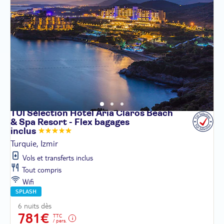
TUI Sélection Hôtel Aria Claros Beach
& Spa Resort - Flex bagages
inclus
Turquie, Izmir
Vols et transferts inclus
Tout compris
Wifi
SPLASH
6 nuits dès
781€
TTC
/ pers.