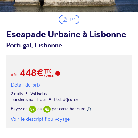
1/4
Escapade Urbaine à
Lisbonne
Portugal, Lisbonne
448€
TTC
dès
/pers.
Détail du prix
2 nuits
Vol inclus
Transferts non inclus
Petit déjeuner
Payez en
ou
par carte bancaire
Voir le descriptif du voyage