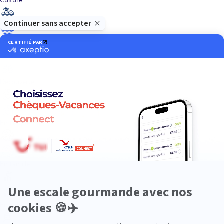
Dans les îles
Découverte
En couple
En famille
En solo