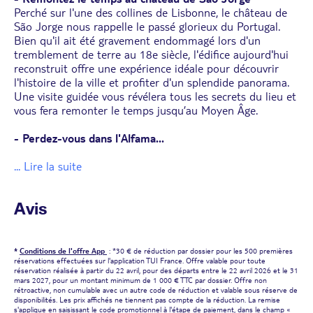
Perché sur l'une des collines de Lisbonne, le château de
São Jorge nous rappelle le passé glorieux du Portugal.
Bien qu'il ait été gravement endommagé lors d'un
tremblement de terre au 18e siècle, l'édifice aujourd'hui
reconstruit offre une expérience idéale pour découvrir
l'histoire de la ville et profiter d'un splendide panorama.
Une visite guidée vous révélera tous les secrets du lieu et
vous fera remonter le temps jusqu’au Moyen Âge.
- Perdez-vous dans l'Alfama
...
... Lire la suite
Avis
*
Conditions de l'offre App
: *30 € de réduction par dossier pour les 500 premières
réservations effectuées sur l'application TUI France. Offre valable pour toute
réservation réalisée à partir du 22 avril, pour des départs entre le 22 avril 2026 et le 31
mars 2027, pour un montant minimum de 1 000 € TTC par dossier. Offre non
rétroactive, non cumulable avec un autre code de réduction et valable sous réserve de
disponibilités. Les prix affichés ne tiennent pas compte de la réduction. La remise
s'applique en saisissant le code promotionnel à l'étape de paiement, dans le champ «