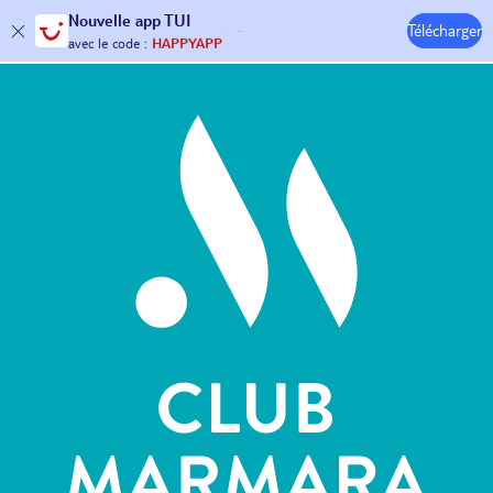
Nouvelle
app TUI
Télécharger
30€ offerts*
sur votre
voyage !
Hôtels & Clubs
avec le code :
HAPPYAPP