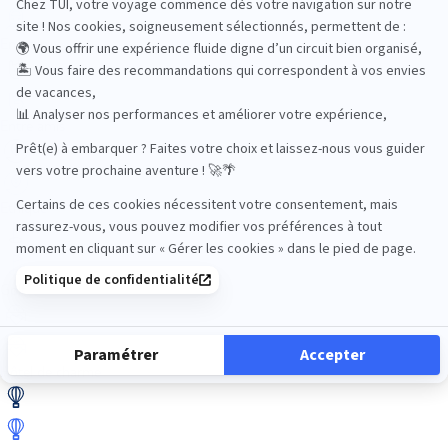
En train
Entre amis
Ethique
Golf
Hôtel de charme