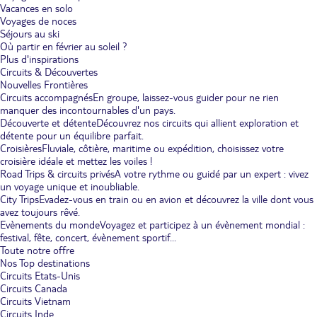
Vacances en solo
Voyages de noces
Séjours au ski
Où partir en février au soleil ?
Plus d'inspirations
Circuits & Découvertes
Nouvelles Frontières
Circuits accompagnés
En groupe, laissez-vous guider pour ne rien
manquer des incontournables d'un pays.
Découverte et détente
Découvrez nos circuits qui allient exploration et
détente pour un équilibre parfait.
Croisières
Fluviale, côtière, maritime ou expédition, choisissez votre
croisière idéale et mettez les voiles !
Road Trips & circuits privés
A votre rythme ou guidé par un expert : vivez
un voyage unique et inoubliable.
City Trips
Evadez-vous en train ou en avion et découvrez la ville dont vous
avez toujours rêvé.
Evènements du monde
Voyagez et participez à un évènement mondial :
festival, fête, concert, évènement sportif...
Toute notre offre
Nos Top destinations
Circuits Etats-Unis
Circuits Canada
Circuits Vietnam
Circuits Inde