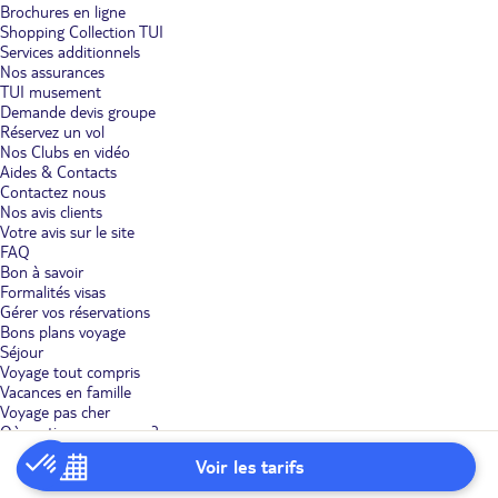
Brochures en ligne
Shopping Collection TUI
Services additionnels
Nos assurances
TUI musement
Demande devis groupe
Réservez un vol
Nos Clubs en vidéo
Aides & Contacts
Contactez nous
Nos avis clients
Votre avis sur le site
FAQ
Bon à savoir
Formalités visas
Gérer vos réservations
Bons plans voyage
Séjour
Voyage tout compris
Vacances en famille
Voyage pas cher
Où partir en vacances ?
Villages vacances
Voir les tarifs
Voyages Adult only
Code promo TUI