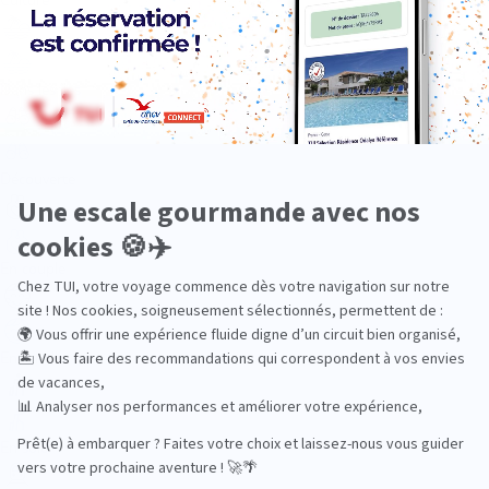
Dans les îles
Découverte
En couple
En famille
En solo