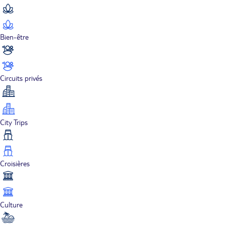
Bien-être
Circuits privés
City Trips
Croisières
Culture