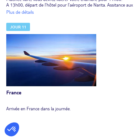
A 13h00, départ de l’hôtel pour l’aéroport de Narita. Assitance aux
formalités d’enregistrement et envol à destination de la France via
Plus de détails
Doha.
JOUR 11
France
Arrivée en France dans la journée.