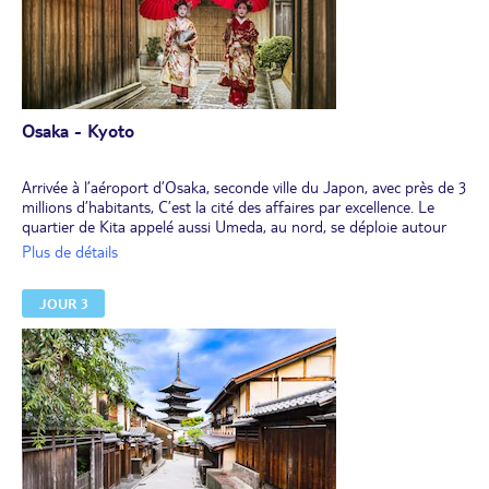
Osaka - Kyoto
Arrivée à l’aéroport d’Osaka, seconde ville du Japon, avec près de 3
millions d’habitants, C’est la cité des affaires par excellence. Le
quartier de Kita appelé aussi Umeda, au nord, se déploie autour
des principales gares et constitue sa façade moderne avec ses
Plus de détails
buildings, ses hôtels et ses centres commerciaux. Osaka constitue
un modèle de ville japonaise d’aujourd’hui, mélange de modernité
JOUR 3
et de traditions.
Départ pour Kyoto en véhicule privé.
Arrivée à l’hôtel en fin d’après-midi. Dîner. Nuit à l’hôtel.