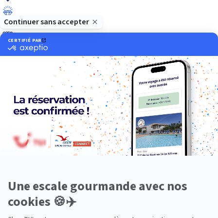
Luxe
Nature
Neige
Plongée
Premium