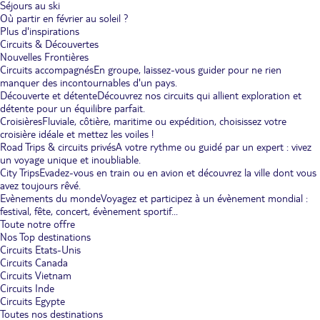
Séjours au ski
Où partir en février au soleil ?
Plus d'inspirations
Circuits & Découvertes
Nouvelles Frontières
Circuits accompagnés
En groupe, laissez-vous guider pour ne rien
manquer des incontournables d'un pays.
Découverte et détente
Découvrez nos circuits qui allient exploration et
détente pour un équilibre parfait.
Croisières
Fluviale, côtière, maritime ou expédition, choisissez votre
croisière idéale et mettez les voiles !
Road Trips & circuits privés
A votre rythme ou guidé par un expert : vivez
un voyage unique et inoubliable.
City Trips
Evadez-vous en train ou en avion et découvrez la ville dont vous
avez toujours rêvé.
Evènements du monde
Voyagez et participez à un évènement mondial :
festival, fête, concert, évènement sportif...
Toute notre offre
Nos Top destinations
Circuits Etats-Unis
Circuits Canada
Circuits Vietnam
Circuits Inde
Circuits Egypte
Toutes nos destinations