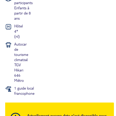
participants
Enfants à
partir de 8
ans
Hôtel
4*
(nl)
Autocar
de
tourisme
climatisé
TGV
Hikari
646
Métro
1 guide local
francophone
Actuellement aucune date n'est disponible pour