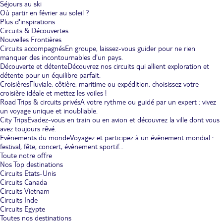
Séjours au ski
Où partir en février au soleil ?
Plus d'inspirations
Circuits & Découvertes
Nouvelles Frontières
Circuits accompagnés
En groupe, laissez-vous guider pour ne rien
manquer des incontournables d'un pays.
Découverte et détente
Découvrez nos circuits qui allient exploration et
détente pour un équilibre parfait.
Croisières
Fluviale, côtière, maritime ou expédition, choisissez votre
croisière idéale et mettez les voiles !
Road Trips & circuits privés
A votre rythme ou guidé par un expert : vivez
un voyage unique et inoubliable.
City Trips
Evadez-vous en train ou en avion et découvrez la ville dont vous
avez toujours rêvé.
Evènements du monde
Voyagez et participez à un évènement mondial :
festival, fête, concert, évènement sportif...
Toute notre offre
Nos Top destinations
Circuits Etats-Unis
Circuits Canada
Circuits Vietnam
Circuits Inde
Circuits Egypte
Toutes nos destinations