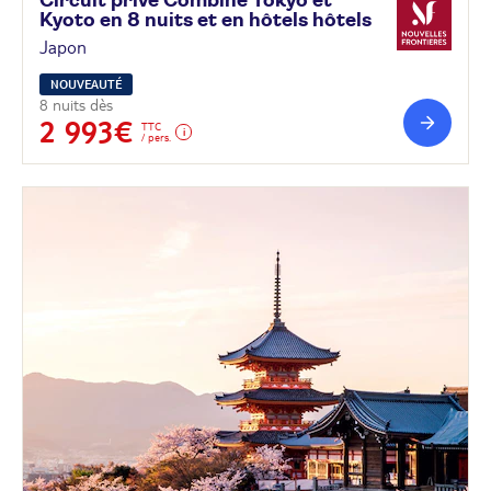
Circuit privé Combiné Tokyo et
Kyoto en 8 nuits et en hôtels
hôtels
Japon
NOUVEAUTÉ
8 nuits dès
2 993€
TTC
/ pers.