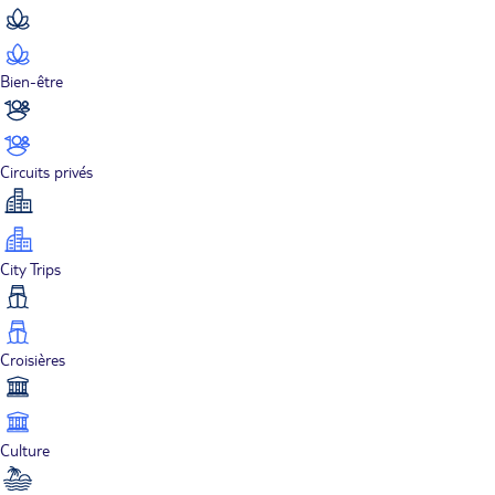
Bien-être
Circuits privés
City Trips
Croisières
Culture