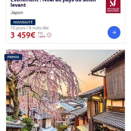
levant
Japon
NOUVEAUTÉ
10 jours / 8 nuits dès
3 459€
TTC
/ pers.
PRIMOS