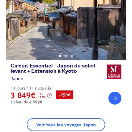
Circuit Essentiel - Japon du soleil
levant + Extension à
Kyoto
Japon
13 jours / 11 nuits dès
3 849€
TTC
-250€
/ pers.
au lieu de
4 099€
Voir tous les voyages Japon