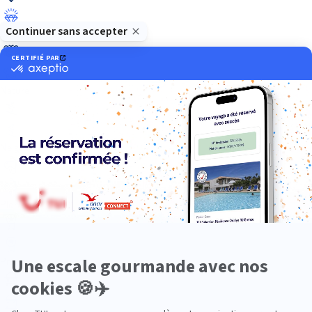
Luxe
Nature
Neige
Plongée
Premium