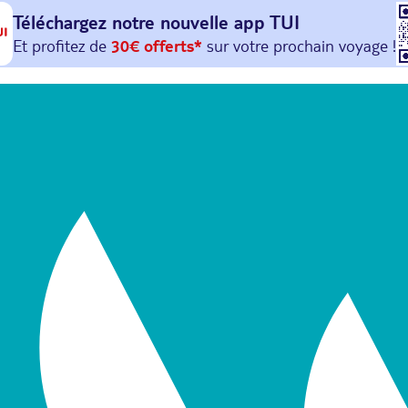
Téléchargez notre nouvelle
app TUI
Et profitez de
30€ offerts*
sur votre
prochain
voyage !
avec le code :
HAPPYAPP