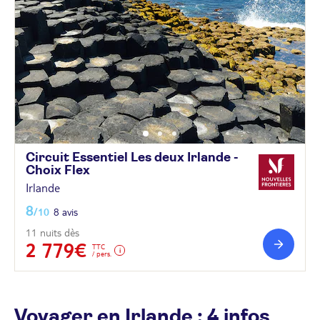
Circuit Essentiel Les deux Irlande -
Choix
Flex
Irlande
8
/10
8 avis
11 nuits dès
2 779€
TTC
/ pers.
Voyager en Irlande : 4 infos