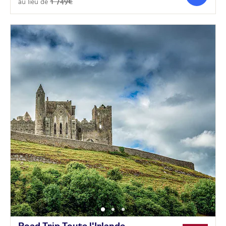
au lieu de
1 749€