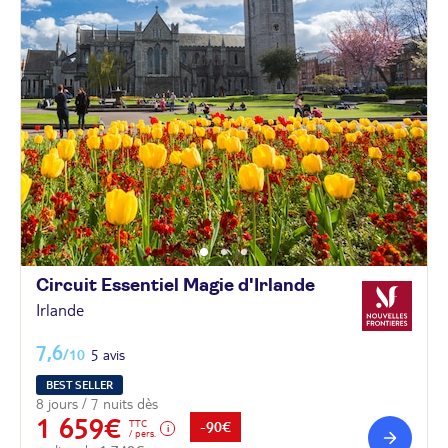
Circuit Essentiel Magie
d'Irlande
Irlande
7,6
/10
5 avis
BEST SELLER
8 jours / 7 nuits dès
1 659€
TTC
-90€
/ pers.