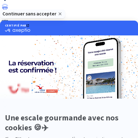
Luxe
Nature
Neige
Plongée
Premium