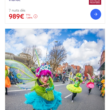
7 nuits dès
989€
TTC
/ pers.