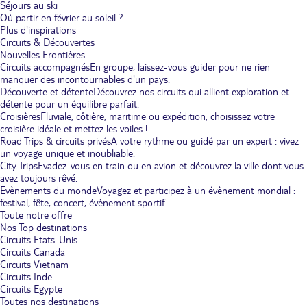
Séjours au ski
Où partir en février au soleil ?
Plus d'inspirations
Circuits & Découvertes
Nouvelles Frontières
Circuits accompagnés
En groupe, laissez-vous guider pour ne rien
manquer des incontournables d'un pays.
Découverte et détente
Découvrez nos circuits qui allient exploration et
détente pour un équilibre parfait.
Croisières
Fluviale, côtière, maritime ou expédition, choisissez votre
croisière idéale et mettez les voiles !
Road Trips & circuits privés
A votre rythme ou guidé par un expert : vivez
un voyage unique et inoubliable.
City Trips
Evadez-vous en train ou en avion et découvrez la ville dont vous
avez toujours rêvé.
Evènements du monde
Voyagez et participez à un évènement mondial :
festival, fête, concert, évènement sportif...
Toute notre offre
Nos Top destinations
Circuits Etats-Unis
Circuits Canada
Circuits Vietnam
Circuits Inde
Circuits Egypte
Toutes nos destinations