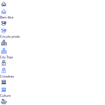
Bien-être
Circuits privés
City Trips
Croisières
Culture