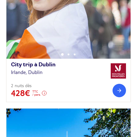
City trip à
Dublin
Irlande, Dublin
2 nuits dès
428€
TTC
/ pers.