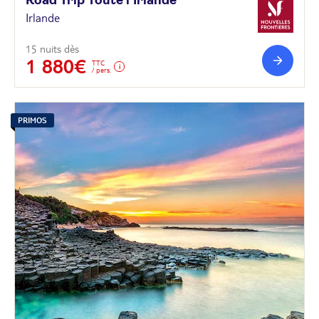
Road Trip Toute
l'Irlande
Irlande
15 nuits dès
1 880€
TTC
/ pers.
PRIMOS