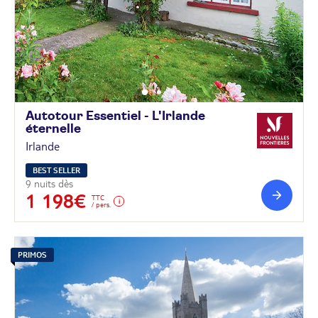
Autotour Essentiel - L'Irlande
éternelle
Irlande
BEST SELLER
9 nuits dès
1 198€
TTC
/ pers.
PRIMOS