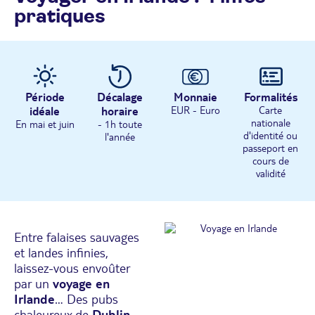
pratiques
Période
Décalage
Monnaie
Formalités
idéale
horaire
EUR - Euro
Carte
nationale
En mai et juin
- 1h toute
d'identité ou
l'année
passeport en
cours de
validité
Entre falaises sauvages
et landes infinies,
laissez-vous envoûter
par un
voyage en
Irlande
… Des pubs
chaleureux de
Dublin