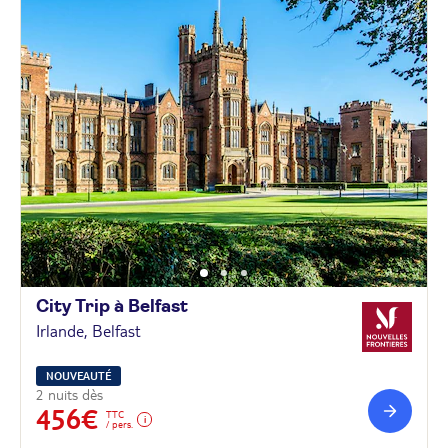
City Trip à
Belfast
Irlande, Belfast
NOUVEAUTÉ
2 nuits dès
456€
TTC
/ pers.