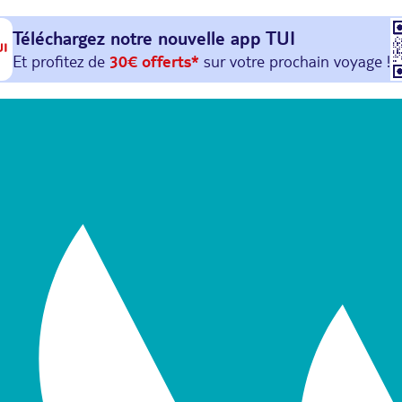
Téléchargez notre nouvelle
app TUI
Et profitez de
30€ offerts*
sur votre
prochain
voyage !
avec le code :
HAPPYAPP