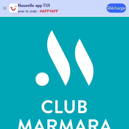
Nouvelle
app TUI
Télécharger
30€ offerts*
sur votre
voyage !
Hôtels & Clubs
avec le code :
HAPPYAPP