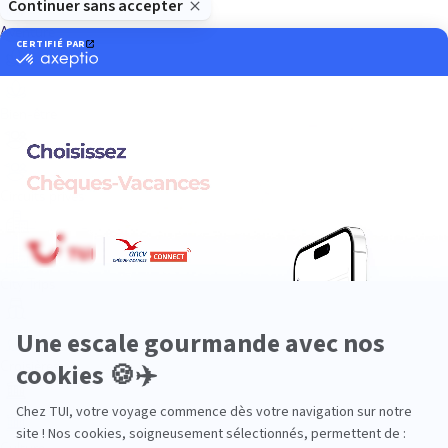
Aventure
Bien-être
Circuits privés
City Trips
Croisières
Culture