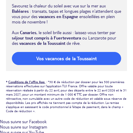
Savourez la chaleur du soleil avec vue sur la mer aux
Baléares
: transats, tapas et longues plages n’attendent que
vous pour des
vacances en Espagne
ensoleillées en plein
mois de novembre !
Aux
Canaries
, le soleil brille aussi : laissez-vous tenter par
séjour tout compris à Fuerteventura
ou Lanzarote pour
des
vacances de la Toussaint
de rêve.
Vos vacances de la Toussaint
*
Conditions de l'offre App
: *30 € de réduction par dossier pour les 500 premières
réservations effectuées sur l'application TUI France. Offre valable pour toute
réservation réalisée à partir du 22 avril, pour des départs entre le 22 avril 2026 et le 31
mars 2027, pour un montant minimum de 1 000 € TTC par dossier. Offre non
rétroactive, non cumulable avec un autre code de réduction et valable sous réserve de
disponibilités. Les prix affichés ne tiennent pas compte de la réduction. La remise
s'applique en saisissant le code promotionnel à l'étape de paiement, dans le champ «
Code de réduction ».
Nous suivre sur Facebook
Nous suivre sur Instagram
Nous suivre sur YouTube