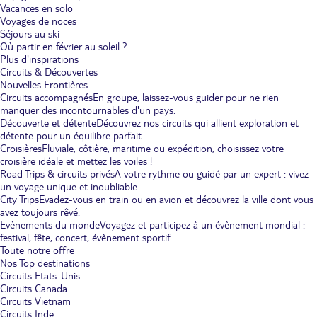
Vacances en solo
Voyages de noces
Séjours au ski
Où partir en février au soleil ?
Plus d'inspirations
Circuits & Découvertes
Nouvelles Frontières
Circuits accompagnés
En groupe, laissez-vous guider pour ne rien
manquer des incontournables d'un pays.
Découverte et détente
Découvrez nos circuits qui allient exploration et
détente pour un équilibre parfait.
Croisières
Fluviale, côtière, maritime ou expédition, choisissez votre
croisière idéale et mettez les voiles !
Road Trips & circuits privés
A votre rythme ou guidé par un expert : vivez
un voyage unique et inoubliable.
City Trips
Evadez-vous en train ou en avion et découvrez la ville dont vous
avez toujours rêvé.
Evènements du monde
Voyagez et participez à un évènement mondial :
festival, fête, concert, évènement sportif...
Toute notre offre
Nos Top destinations
Circuits Etats-Unis
Circuits Canada
Circuits Vietnam
Circuits Inde