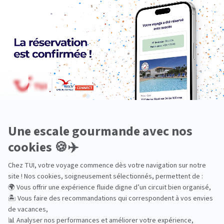
Dans les îles
Découverte
En couple
En famille
En solo