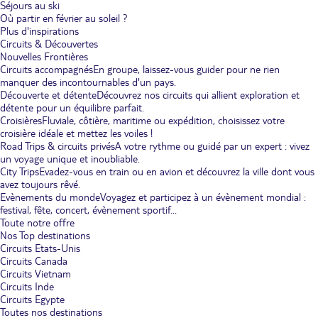
Séjours au ski
Où partir en février au soleil ?
Plus d'inspirations
Circuits & Découvertes
Nouvelles Frontières
Circuits accompagnés
En groupe, laissez-vous guider pour ne rien
manquer des incontournables d'un pays.
Découverte et détente
Découvrez nos circuits qui allient exploration et
détente pour un équilibre parfait.
Croisières
Fluviale, côtière, maritime ou expédition, choisissez votre
croisière idéale et mettez les voiles !
Road Trips & circuits privés
A votre rythme ou guidé par un expert : vivez
un voyage unique et inoubliable.
City Trips
Evadez-vous en train ou en avion et découvrez la ville dont vous
avez toujours rêvé.
Evènements du monde
Voyagez et participez à un évènement mondial :
festival, fête, concert, évènement sportif...
Toute notre offre
Nos Top destinations
Circuits Etats-Unis
Circuits Canada
Circuits Vietnam
Circuits Inde
Circuits Egypte
Toutes nos destinations