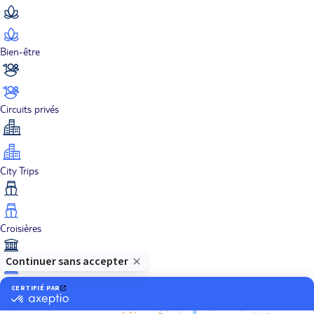
Bien-être
Circuits privés
City Trips
Croisières
Culture