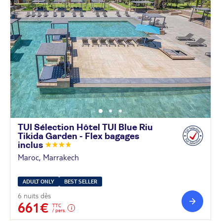
TUI Sélection Hôtel TUI Blue Riu
Tikida Garden - Flex bagages
inclus
Maroc, Marrakech
ADULT ONLY
BEST SELLER
6 nuits dès
661€
TTC
/ pers.