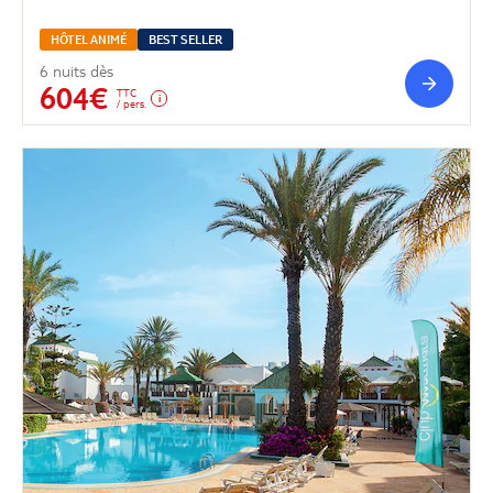
HÔTEL ANIMÉ
BEST SELLER
6 nuits dès
604€
TTC
/ pers.