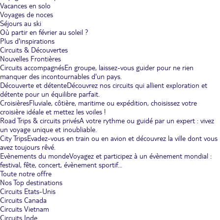
Vacances en solo
Voyages de noces
Séjours au ski
Où partir en février au soleil ?
Plus d'inspirations
Circuits & Découvertes
Nouvelles Frontières
Circuits accompagnés
En groupe, laissez-vous guider pour ne rien
manquer des incontournables d'un pays.
Découverte et détente
Découvrez nos circuits qui allient exploration et
détente pour un équilibre parfait.
Croisières
Fluviale, côtière, maritime ou expédition, choisissez votre
croisière idéale et mettez les voiles !
Road Trips & circuits privés
A votre rythme ou guidé par un expert : vivez
un voyage unique et inoubliable.
City Trips
Evadez-vous en train ou en avion et découvrez la ville dont vous
avez toujours rêvé.
Evènements du monde
Voyagez et participez à un évènement mondial :
festival, fête, concert, évènement sportif...
Toute notre offre
Nos Top destinations
Circuits Etats-Unis
Circuits Canada
Circuits Vietnam
Circuits Inde