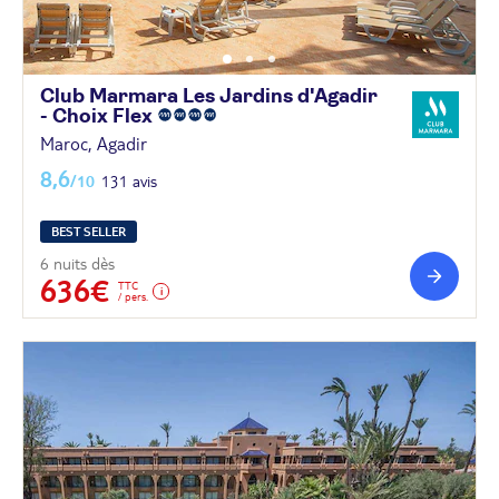
Club Marmara Les Jardins d'Agadir
- Choix
Flex
Maroc, Agadir
8,6
/10
131 avis
BEST SELLER
6 nuits dès
636€
TTC
/ pers.