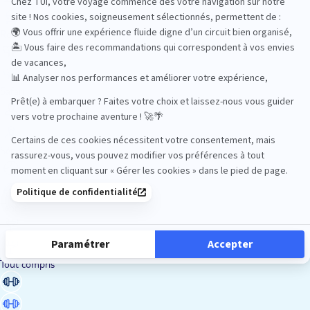
Road Trips
Safari
Sénior
Tennis
Tout compris