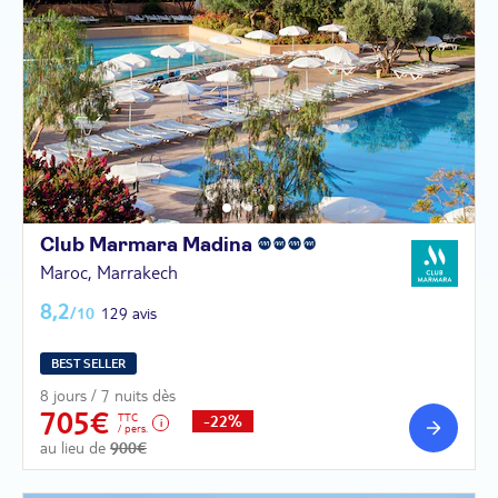
Club Marmara
Madina
Maroc, Marrakech
8,2
/10
129 avis
BEST SELLER
8 jours / 7 nuits dès
705€
TTC
-22%
/ pers.
au lieu de
900€