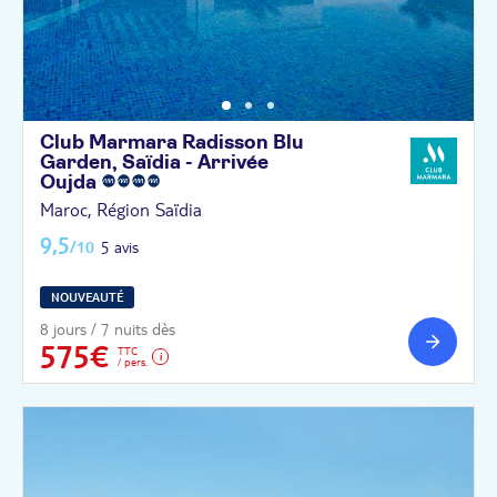
Club Marmara Radisson Blu
Garden, Saïdia - Arrivée
Oujda
Maroc, Région Saïdia
9,5
/10
5 avis
NOUVEAUTÉ
8 jours / 7 nuits dès
575€
TTC
/ pers.