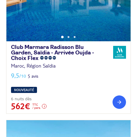
Club Marmara Radisson Blu
Garden, Saïdia - Arrivée Oujda -
Choix
Flex
Maroc, Région Saïdia
9,5
/10
5 avis
NOUVEAUTÉ
6 nuits dès
562€
TTC
/ pers.