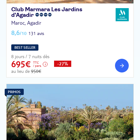
Club Marmara Les Jardins
d'Agadir
Maroc, Agadir
8,6
/10
131 avis
BEST SELLER
8 jours / 7 nuits dès
695€
TTC
-27%
/ pers.
au lieu de
950€
PRIMOS