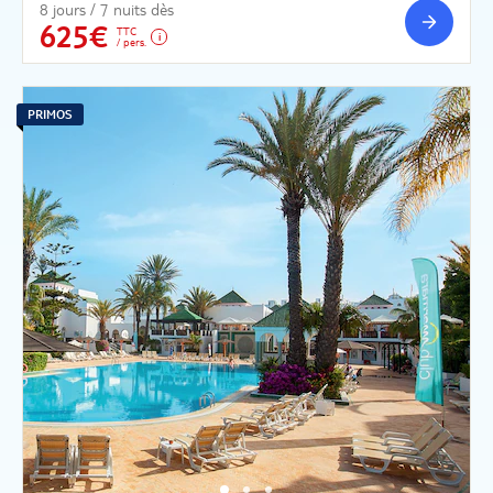
8 jours / 7 nuits dès
625€
TTC
/ pers.
PRIMOS