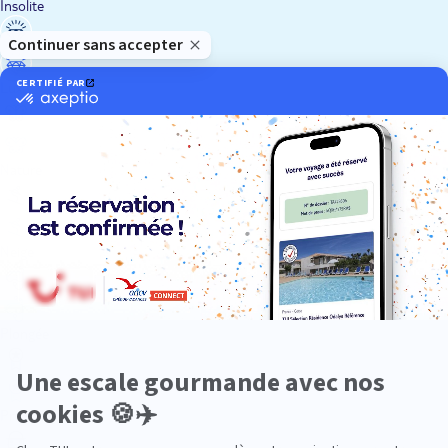
Insolite
Luxe
Nature
Neige
Plongée
Premium