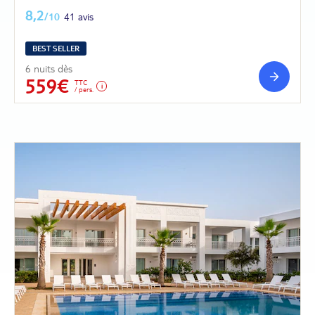
8,2
/10
41 avis
BEST SELLER
6 nuits dès
559€
TTC
/ pers.