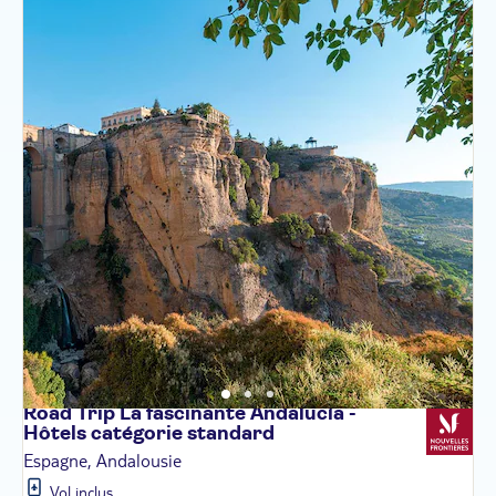
Road Trip La fascinante Andalucía -
Hôtels catégorie
standard
Espagne, Andalousie
Vol inclus