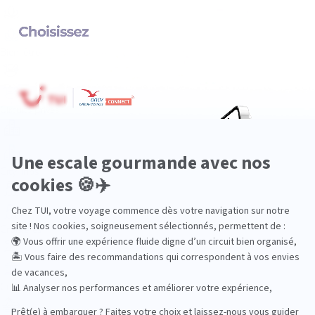
Bien-être
Circuits privés
City Trips
Croisières
Culture