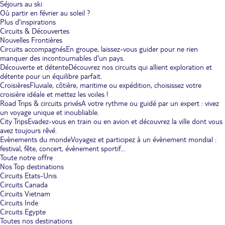
Séjours au ski
Où partir en février au soleil ?
Plus d'inspirations
Circuits & Découvertes
Nouvelles Frontières
Circuits accompagnés
En groupe, laissez-vous guider pour ne rien
manquer des incontournables d'un pays.
Découverte et détente
Découvrez nos circuits qui allient exploration et
détente pour un équilibre parfait.
Croisières
Fluviale, côtière, maritime ou expédition, choisissez votre
croisière idéale et mettez les voiles !
Road Trips & circuits privés
A votre rythme ou guidé par un expert : vivez
un voyage unique et inoubliable.
City Trips
Evadez-vous en train ou en avion et découvrez la ville dont vous
avez toujours rêvé.
Evènements du monde
Voyagez et participez à un évènement mondial :
festival, fête, concert, évènement sportif...
Toute notre offre
Nos Top destinations
Circuits Etats-Unis
Circuits Canada
Circuits Vietnam
Circuits Inde
Circuits Egypte
Toutes nos destinations