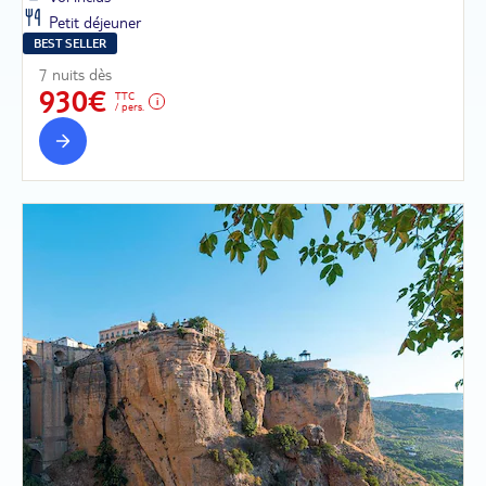
Petit déjeuner
BEST SELLER
7 nuits dès
930€
TTC
/ pers.