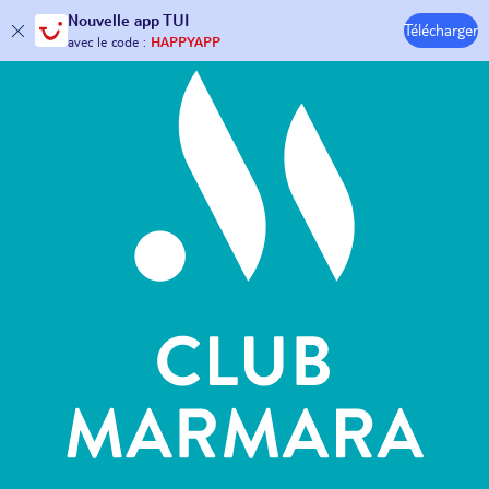
Hôtels & Clubs
Nouvelle
app TUI
Télécharger
30€ offerts*
sur votre
voyage !
avec le code :
HAPPYAPP