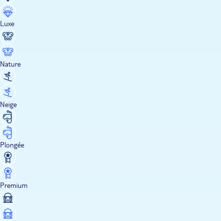
Luxe
Nature
Neige
Plongée
Premium