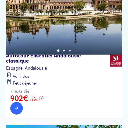
Autotour Essentiel Andalousie
classique
Espagne, Andalousie
Vol inclus
Petit déjeuner
7 nuits dès
902€
TTC
/ pers.