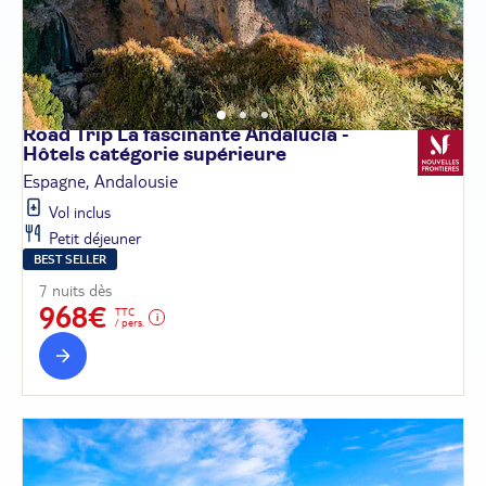
Road Trip La fascinante Andalucía -
Hôtels catégorie
supérieure
Espagne, Andalousie
Vol inclus
Petit déjeuner
BEST SELLER
7 nuits dès
968€
TTC
/ pers.