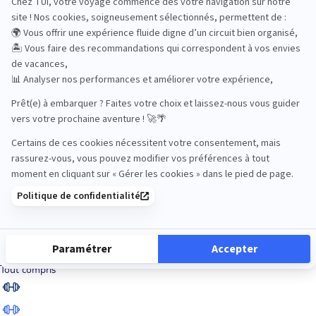
Road Trips
Safari
Sénior
Tennis
Tout compris