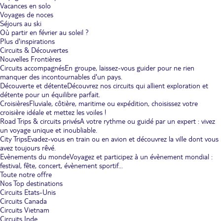
Vacances en solo
Voyages de noces
Séjours au ski
Où partir en février au soleil ?
Plus d'inspirations
Circuits & Découvertes
Nouvelles Frontières
Circuits accompagnés
En groupe, laissez-vous guider pour ne rien
manquer des incontournables d'un pays.
Découverte et détente
Découvrez nos circuits qui allient exploration et
détente pour un équilibre parfait.
Croisières
Fluviale, côtière, maritime ou expédition, choisissez votre
croisière idéale et mettez les voiles !
Road Trips & circuits privés
A votre rythme ou guidé par un expert : vivez
un voyage unique et inoubliable.
City Trips
Evadez-vous en train ou en avion et découvrez la ville dont vous
avez toujours rêvé.
Evènements du monde
Voyagez et participez à un évènement mondial :
festival, fête, concert, évènement sportif...
Toute notre offre
Nos Top destinations
Circuits Etats-Unis
Circuits Canada
Circuits Vietnam
Circuits Inde