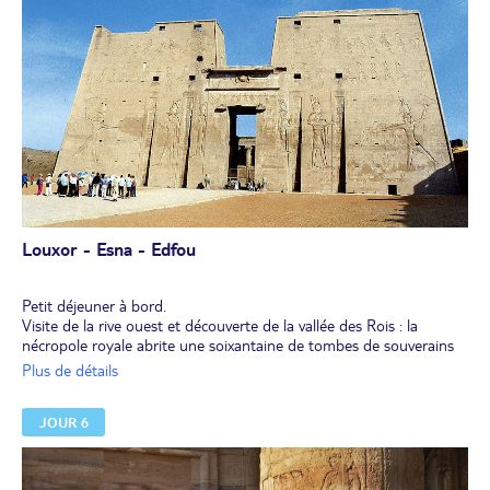
Louxor - Esna - Edfou
Petit déjeuner à bord.
Visite de la rive ouest et découverte de la vallée des Rois : la
nécropole royale abrite une soixantaine de tombes de souverains
creusées dans le roc, parfois sculptées, finement dessinées et
Plus de détails
peintes. Vues de l’extérieur, elles ne laissent apparaître que des
trous béants. Mais une fois à l’intérieur de ces tombes, c’est une
JOUR 6
visite tout aussi envoûtante que secrète qui vous attend.
Visite du temple d'Hatchepsout et arrêt photo devant les colosses
de Memnon. Ces imposants gardiens du temple funéraire
d'Aménophis III, détruit dans l'Antiquité pour servir de carrière à