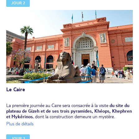
JOUR 2
Installation pour 3 nuits dans un hôtel 4 *.
Le Caire
La première journée au Caire sera consacrée à la visite
du site du
plateau de Gizeh et de ses trois pyramides, Khéops, Khephren
et Mykérinos
, dont la construction demeure un mystère.
Découverte du monumental grand sphinx, chargé de veiller sur la
Plus de détails
nécropole.
Déjeuner égyptien.
JOUR 3