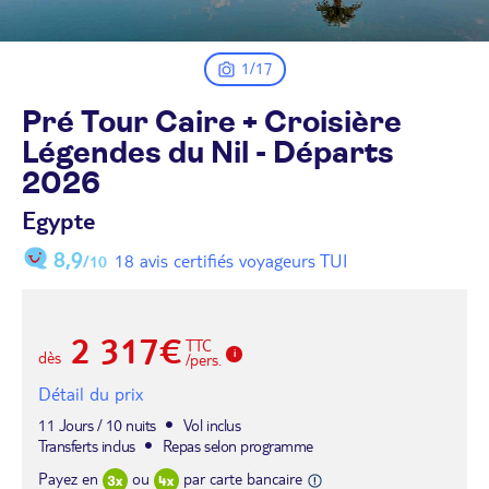
1/17
Pré Tour Caire + Croisière
Légendes du Nil - Départs
2026
Egypte
8,9
18 avis certifiés voyageurs TUI
/10
2 317€
TTC
dès
/pers.
Détail du prix
11 Jours / 10 nuits
Vol inclus
Transferts inclus
Repas selon programme
Payez en
ou
par carte bancaire