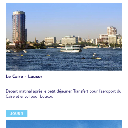
Philippe Lauer.
Visite de la
citadelle de Saladin
renfermant de nombreux joyaux
d’architecture telle que la fameuse mosquée Mohammed Ali.
Déjeuner égyptien
Dans l’après-midi, découverte du Caire fatimide et
du bazar de
Khan El Khalili,
labyrinthe de boutiques et d’échoppes grouillant
de monde.
Dîner et nuit à l’hôtel.
Le Caire - Louxor
Départ matinal après le petit déjeuner. Transfert pour l’aéroport du
Caire et envol pour Louxor.
JOUR 5