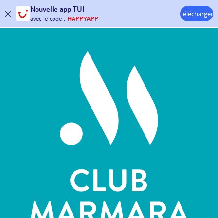
Nouvelle
app TUI
Télécharger
30€ offerts*
sur votre
voyage !
Hôtels & Clubs
avec le code :
HAPPYAPP