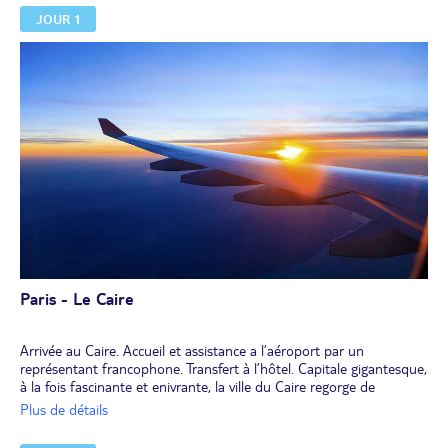
JOUR 1
Paris - Le Caire
Arrivée au Caire. Accueil et assistance a l’aéroport par un
représentant francophone. Transfert à l’hôtel. Capitale gigantesque,
à la fois fascinante et enivrante, la ville du Caire regorge de
quartiers et de monuments à découvrir, comme les
Plus de détails
incontournables pyramides de Gizeh, symbole de l'Égypte, et son
sphynx qui trône sur le plateau. Réunion d'information. Dîner.