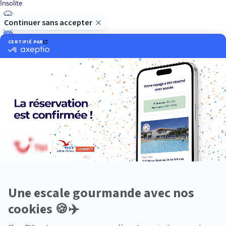
Insolite
Luxe
Nature
Neige
Plongée
Premium