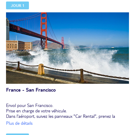
JOUR 1
France - San Francisco
Envol pour San Francisco.
Prise en charge de votre véhicule.
Dans l'aéroport, suivez les panneaux "Car Rental", prenez la
navette gratuite ALAMO/National/Enterprise jusqu'au parking
Plus de détails
ALAMO.
Présentez Passeport, permis de conduire, carte bleue