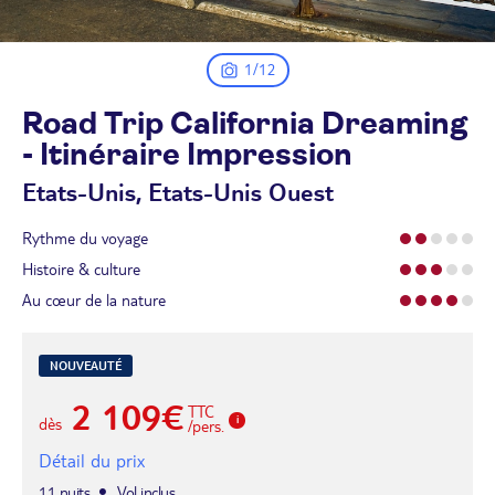
1/12
Road Trip California Dreaming
- Itinéraire
Impression
Etats-Unis, Etats-Unis Ouest
Rythme du voyage
Histoire & culture
Au cœur de la nature
NOUVEAUTÉ
2 109€
TTC
dès
/pers.
Détail du prix
11 nuits
Vol inclus