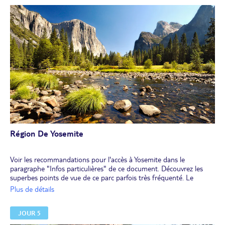
Région De Yosemite
Voir les recommandations pour l'accès à Yosemite dans le
paragraphe "Infos particulières" de ce document. Découvrez les
superbes points de vue de ce parc parfois très fréquenté. Le
parking "Tunnel View" permettant la photo de l'enfilade de la
Plus de détails
vallée est souvent bondé, mais c'est LA photo à ne pas rater...
Retour à l'hôtel en fin de journée.
JOUR 5