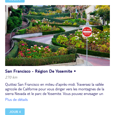
San Francisco - Région De Yosemite •
270 km
Quittez San Francisco en milieu d'après-midi. Traversez la vallée
agricole de Californie pour vous diriger vers les montagnes de la
sierra Nevada et le parc de Yosemite. Vous pouvez envisager un
léger détour pour faire un bref arrêt afin de traverser à pied
Plus de détails
l'université réputée de Berkeley.
Installation pour 2 nuits à votre hôtel.
JOUR 4