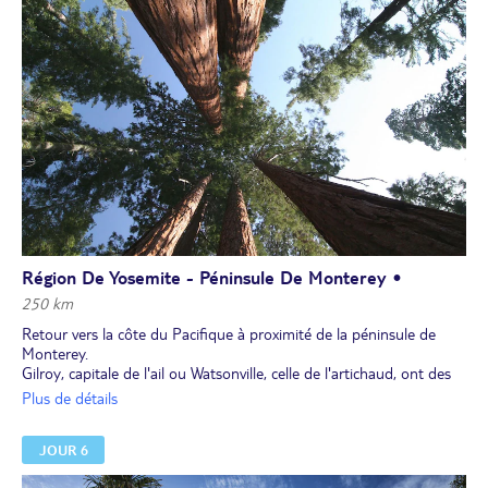
Région De Yosemite - Péninsule De Monterey •
250 km
Retour vers la côte du Pacifique à proximité de la péninsule de
Monterey.
Gilroy, capitale de l'ail ou Watsonville, celle de l'artichaud, ont des
festivals amusants. Au Nord de Santa Cruz, le parc Henry Cowell
Plus de détails
renferme des Sequoias si vous n'avez pas pu voir ceux de Yosemite,
mais Monterey et Carmel méritent toute votre attention.
JOUR 6
A Monterey, l'aquarium, un des plus beaux du pays, mérite une
visite de plusieurs heures si vous vous intéressez à la faune marine