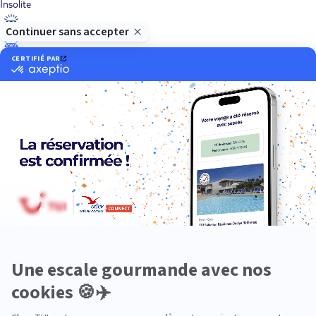
Insolite
Luxe
Nature
Neige
Plongée
Premium