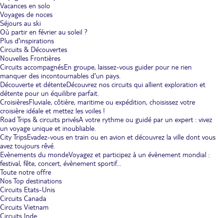
Vacances en solo
Voyages de noces
Séjours au ski
Où partir en février au soleil ?
Plus d'inspirations
Circuits & Découvertes
Nouvelles Frontières
Circuits accompagnés
En groupe, laissez-vous guider pour ne rien
manquer des incontournables d'un pays.
Découverte et détente
Découvrez nos circuits qui allient exploration et
détente pour un équilibre parfait.
Croisières
Fluviale, côtière, maritime ou expédition, choisissez votre
croisière idéale et mettez les voiles !
Road Trips & circuits privés
A votre rythme ou guidé par un expert : vivez
un voyage unique et inoubliable.
City Trips
Evadez-vous en train ou en avion et découvrez la ville dont vous
avez toujours rêvé.
Evènements du monde
Voyagez et participez à un évènement mondial :
festival, fête, concert, évènement sportif...
Toute notre offre
Nos Top destinations
Circuits Etats-Unis
Circuits Canada
Circuits Vietnam
Circuits Inde