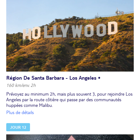
appelle au repos...
Région De Santa Barbara - Los Angeles •
160 km/env. 2h
Prévoyez au minimum 2h, mais plus souvent 3, pour rejoindre Los
Angeles par la route côtière qui passe par des communautés
huppées comme Malibu.
A vous Los Angeles : le musée Getty, le point de vue depuis le
Plus de détails
planétarium Griffith, la plage de Santa Monica et son quai, où se
termine la célèbre Route 66, Muscle beach à proximité des canaux
JOUR 12
de Venice Beach, la fosse de bitume de La Brea, d'où sortent des
squelettes de mammouths, les magasins chics de Rodeo Drive, les
manoirs des célébrités de Berverly Hills, les étoiles du Hollywood