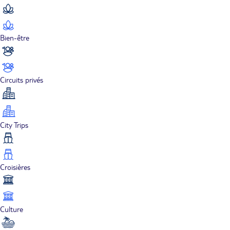
Bien-être
Circuits privés
City Trips
Croisières
Culture