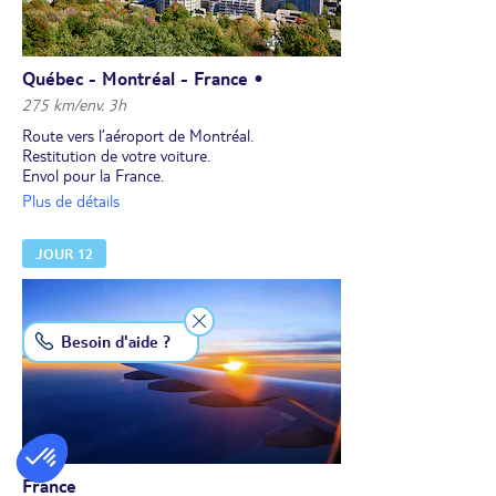
Québec - Montréal - France •
275 km/env. 3h
Route vers l’aéroport de Montréal.
Restitution de votre voiture.
Envol pour la France.
Nuit à bord.
Plus de détails
JOUR 12
Besoin d'aide ?
France