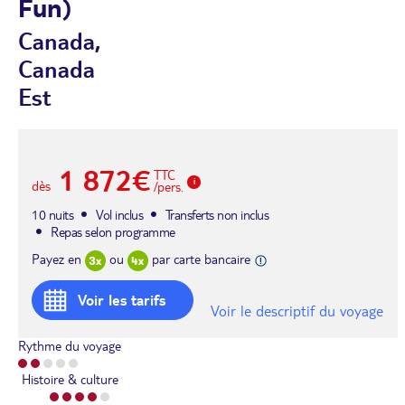
Fun)
Canada,
Canada
Est
1 872€
TTC
dès
/pers.
10 nuits
Vol inclus
Transferts non inclus
Repas selon programme
Payez en
ou
par carte bancaire
Voir les tarifs
Voir le descriptif du voyage
Rythme du voyage
Histoire & culture