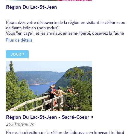
Région Du Lac-St-Jean
Poursuivez votre découverte de la région en visitant le célèbre zoo
de Saint-Félicien (non inclus).
Vous "en cage", et les animaux en semi-liberté, observez la faune
canadienne dans un environnement naturel : loups, bisons,
Plus de détails
orignaux, caribous, grizzlys, etc.
JOUR 7
Région Du Lac-St-Jean - Sacré-Coeur •
255 km/env. 3h
Prenez la direction de la région de Tadoussac en longeant le fjord