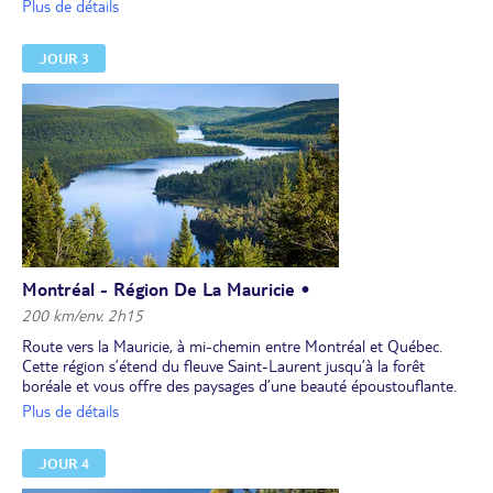
Italie, le Mile-End, le Plateau-Mont-Royal, le Vieux-Montréal.
Plus de détails
Pour les plus courageux, depuis le vieux-port et sa grande roue,
longez le Saint-Laurent jusqu'au parc René Levesque (env. 20 km)
JOUR 3
pour une pause pique-nique ou un goûter au grand air.
Testez les plats locaux, comme la célèbre poutine ou le sandwich
"smoked meat" (à la viande fumée) !
Montréal - Région De La Mauricie •
200 km/env. 2h15
Route vers la Mauricie, à mi-chemin entre Montréal et Québec.
Cette région s’étend du fleuve Saint-Laurent jusqu’à la forêt
boréale et vous offre des paysages d’une beauté époustouflante.
Vous logez en bordure du parc de la Mauricie pour 2 nuits.
Plus de détails
JOUR 4