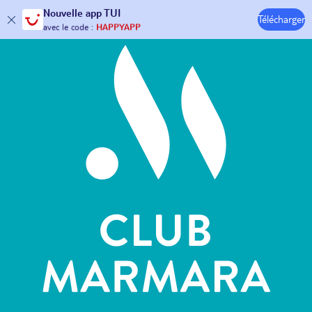
Hôtels & Clubs
Nouvelle
app TUI
Télécharger
30€ offerts*
sur votre
voyage !
avec le code :
HAPPYAPP