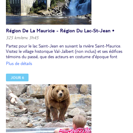
Région De La Mauricie - Région Du Lac-St-Jean •
325 km/env. 3h45
Partez pour le lac Saint-Jean en suivant la rivière Saint-Maurice.
Visitez le village historique Val-Jalbert (non inclus) et ses édifices
témoins du passé, que des acteurs en costume d'époque font
revivre le temps de petites saynètes.
Plus de détails
De nombreux jeux de plein air jalonnent le site pour le plus grand
plaisir des enfants.
JOUR 6