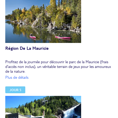
Région De La Mauricie
Profitez de la journée pour découvrir le parc de la Mauricie (frais
d'accès non inclus), un véritable terrain de jeux pour les amoureux
de la nature.
Randonnée pédestre, canot ou baignade dans les cascades... Vous
Plus de détails
aurez l'embarras du choix.
Ce parc hors du temps concentre une nature exceptionnelle. Situé
JOUR 5
dans la région du même nom, dans la province du Québec, le parc
de la Mauricie s’étend sur près de 536 km² et offre, à qui le veut,
un voyage au cœur du Canada authentique.