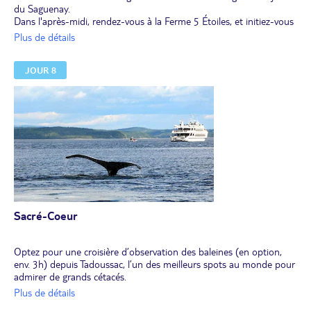
du Saguenay.
Dans l'après-midi, rendez-vous à la Ferme 5 Étoiles, et initiez-vous
à la pêche à la truite (non inclus). Passez une petite heure au bord
Plus de détails
de l'étang du site à taquiner la truite mouchetée.
Une activité idéale pour les jeunes pêcheurs !
(réservation
JOUR 8
préalable fortement recommandée)
Notez qu'une petite marche de 10 minutes est nécessaire avant
d'arriver à l'étang.
Sacré-Coeur
Optez pour une croisière d’observation des baleines (en option,
env. 3h) depuis Tadoussac, l’un des meilleurs spots au monde pour
admirer de grands cétacés.
On trouve des baleines dans tous les océans, mais c’est ici, à la
Plus de détails
confluence du fleuve Saint-Laurent et de la rivière Saguenay, que