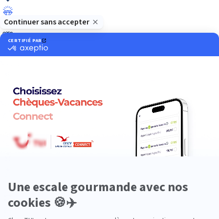
Luxe
Nature
Neige
Plongée
Premium