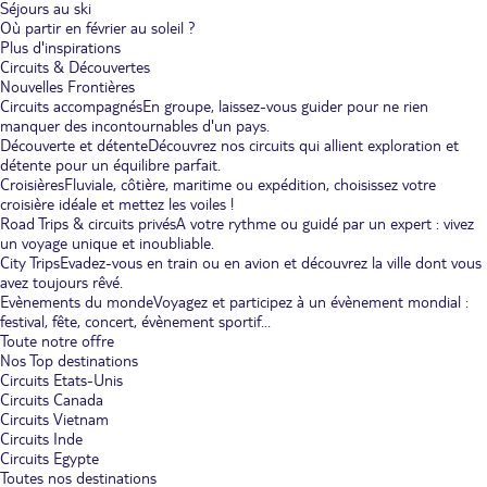
Séjours au ski
Où partir en février au soleil ?
Plus d'inspirations
Circuits & Découvertes
Nouvelles Frontières
Circuits accompagnés
En groupe, laissez-vous guider pour ne rien
manquer des incontournables d'un pays.
Découverte et détente
Découvrez nos circuits qui allient exploration et
détente pour un équilibre parfait.
Croisières
Fluviale, côtière, maritime ou expédition, choisissez votre
croisière idéale et mettez les voiles !
Road Trips & circuits privés
A votre rythme ou guidé par un expert : vivez
un voyage unique et inoubliable.
City Trips
Evadez-vous en train ou en avion et découvrez la ville dont vous
avez toujours rêvé.
Evènements du monde
Voyagez et participez à un évènement mondial :
festival, fête, concert, évènement sportif...
Toute notre offre
Nos Top destinations
Circuits Etats-Unis
Circuits Canada
Circuits Vietnam
Circuits Inde
Circuits Egypte
Toutes nos destinations