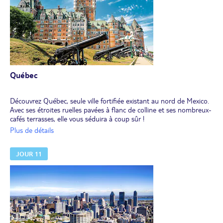
Québec
Découvrez Québec, seule ville fortifiée existant au nord de Mexico.
Avec ses étroites ruelles pavées à flanc de colline et ses nombreux-
cafés terrasses, elle vous séduira à coup sûr !
Admirez le légendaire château Frontenac et la terrasse Dufferin
Plus de détails
surplombant le fleuve, la pittoresque rue du Petit-Champlain, les
remparts, les plaines d'Abraham.
JOUR 11
Pour le goûter, laissez-vous tenter par une "queue de castor".
Pour le déjeuner et le dîner, vous aurez l'embarras du choix.
N’hésitez pas à faire une visite guidée de la ville pour mieux
découvrir ses charmes.