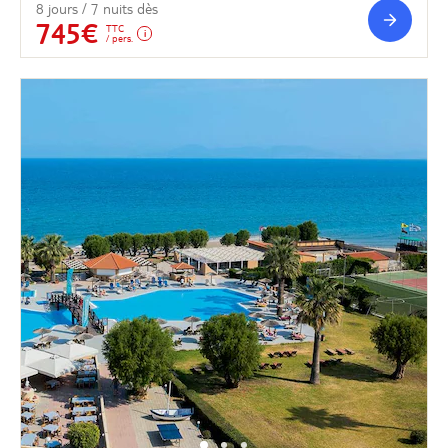
8 jours / 7 nuits dès
745€
TTC
/ pers.