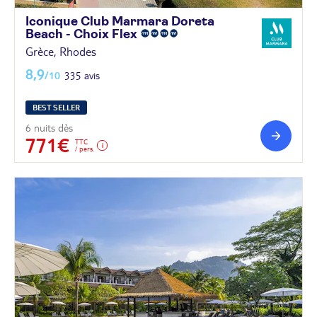
Iconique Club Marmara Doreta
Beach - Choix
Flex
Grèce, Rhodes
8,9
/10
335 avis
BEST SELLER
6 nuits dès
771€
TTC
/ pers.