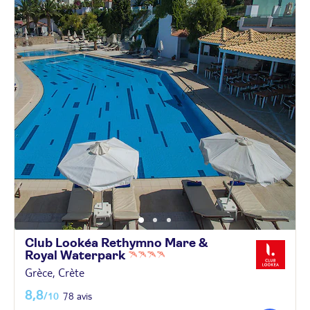
Club Lookéa Rethymno Mare &
Royal
Waterpark
Grèce, Crète
8,8
/10
78 avis