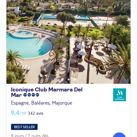
Iconique Club Marmara Del
Mar
Espagne, Baléares, Majorque
9,4
/10
342 avis
BEST SELLER
8 jours / 7 nuits dès