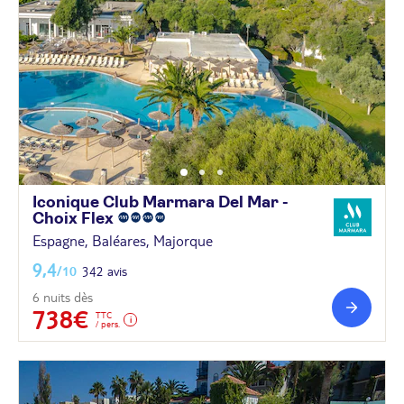
Iconique Club Marmara Del Mar -
Choix
Flex
Espagne, Baléares, Majorque
9,4
/10
342 avis
6 nuits dès
738€
TTC
/ pers.