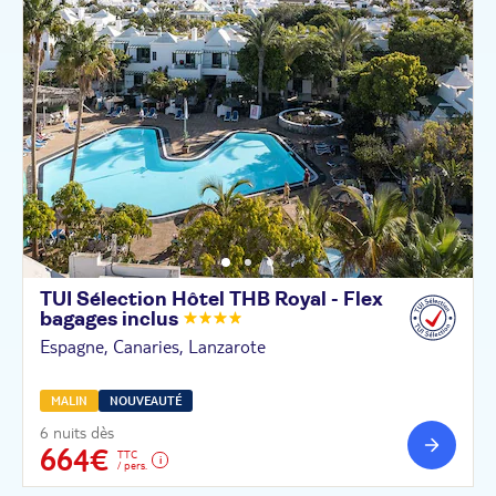
TUI Sélection Hôtel THB Royal - Flex
bagages
inclus
Espagne, Canaries, Lanzarote
MALIN
NOUVEAUTÉ
6 nuits dès
664€
TTC
/ pers.