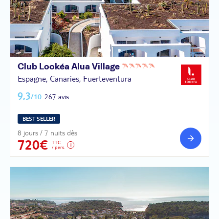
Club Lookéa Alua
Village
Espagne, Canaries, Fuerteventura
9,3
/10
267 avis
BEST SELLER
8 jours / 7 nuits dès
720€
TTC
/ pers.