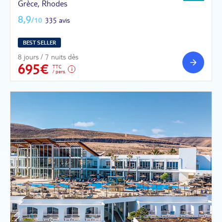
Grèce, Rhodes
8,9
/10
335 avis
BEST SELLER
8 jours / 7 nuits dès
695€
TTC
/ pers.