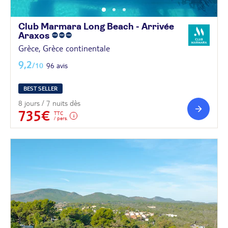
Club Marmara Long Beach - Arrivée
Araxos
Grèce, Grèce continentale
9,2
/10
96 avis
BEST SELLER
8 jours / 7 nuits dès
735€
TTC
/ pers.