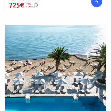
725€
TTC
/ pers.