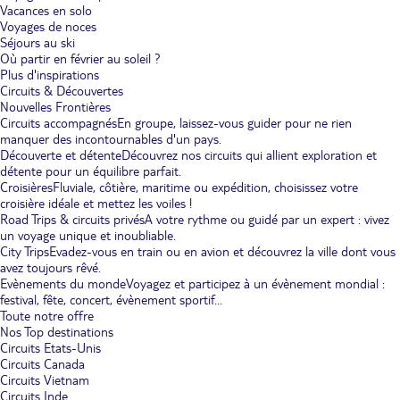
Vacances en solo
Voyages de noces
Séjours au ski
Où partir en février au soleil ?
Plus d'inspirations
Circuits & Découvertes
Nouvelles Frontières
Circuits accompagnés
En groupe, laissez-vous guider pour ne rien
manquer des incontournables d'un pays.
Découverte et détente
Découvrez nos circuits qui allient exploration et
détente pour un équilibre parfait.
Croisières
Fluviale, côtière, maritime ou expédition, choisissez votre
croisière idéale et mettez les voiles !
Road Trips & circuits privés
A votre rythme ou guidé par un expert : vivez
un voyage unique et inoubliable.
City Trips
Evadez-vous en train ou en avion et découvrez la ville dont vous
avez toujours rêvé.
Evènements du monde
Voyagez et participez à un évènement mondial :
festival, fête, concert, évènement sportif...
Toute notre offre
Nos Top destinations
Circuits Etats-Unis
Circuits Canada
Circuits Vietnam
Circuits Inde