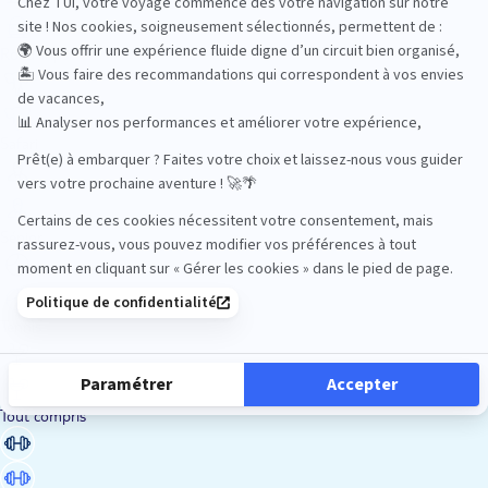
Road Trips
Safari
Sénior
Tennis
Tout compris