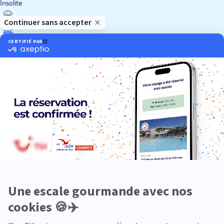
Insolite
Luxe
Nature
Neige
Plongée
Premium