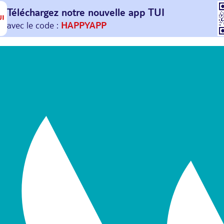
Téléchargez notre nouvelle
app TUI
Et profitez de
30€ offerts*
sur votre
prochain
voyage !
avec le code :
HAPPYAPP