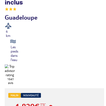
inclus
Guadeloupe
6
km
Les
pieds
dans
l'eau
1641
avis
MALIN
NOUVEAUTÉ
TTC