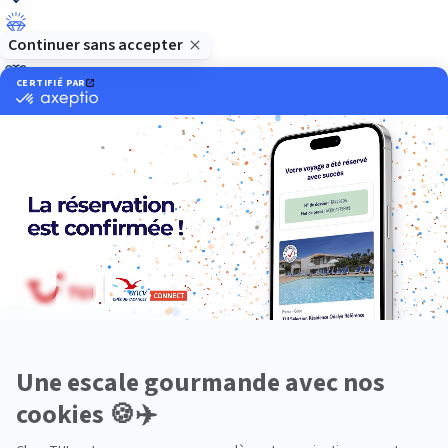
Luxe
Nature
Neige
Plongée
Premium