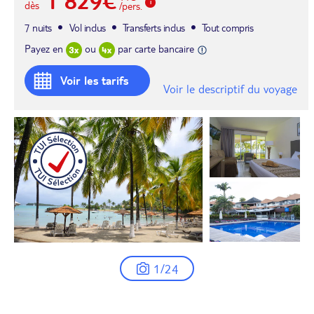
1 829€
dès
/pers.
7 nuits
Vol inclus
Transferts inclus
Tout compris
Payez en
ou
par carte bancaire
Voir les tarifs
Voir le descriptif du voyage
1/24