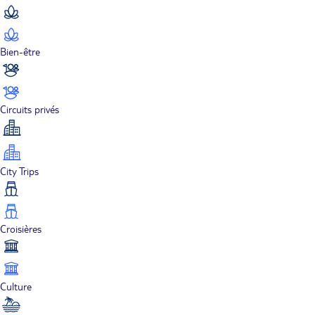
Bien-être
Circuits privés
City Trips
Croisières
Culture