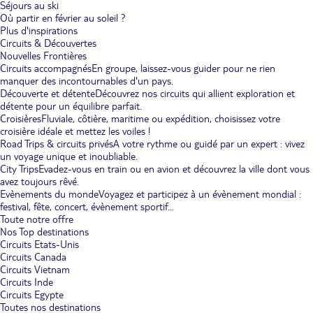
Séjours au ski
Où partir en février au soleil ?
Plus d'inspirations
Circuits & Découvertes
Nouvelles Frontières
Circuits accompagnés
En groupe, laissez-vous guider pour ne rien
manquer des incontournables d'un pays.
Découverte et détente
Découvrez nos circuits qui allient exploration et
détente pour un équilibre parfait.
Croisières
Fluviale, côtière, maritime ou expédition, choisissez votre
croisière idéale et mettez les voiles !
Road Trips & circuits privés
A votre rythme ou guidé par un expert : vivez
un voyage unique et inoubliable.
City Trips
Evadez-vous en train ou en avion et découvrez la ville dont vous
avez toujours rêvé.
Evènements du monde
Voyagez et participez à un évènement mondial :
festival, fête, concert, évènement sportif...
Toute notre offre
Nos Top destinations
Circuits Etats-Unis
Circuits Canada
Circuits Vietnam
Circuits Inde
Circuits Egypte
Toutes nos destinations