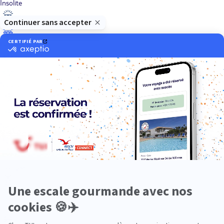
Insolite
Luxe
Nature
Neige
Plongée
Premium