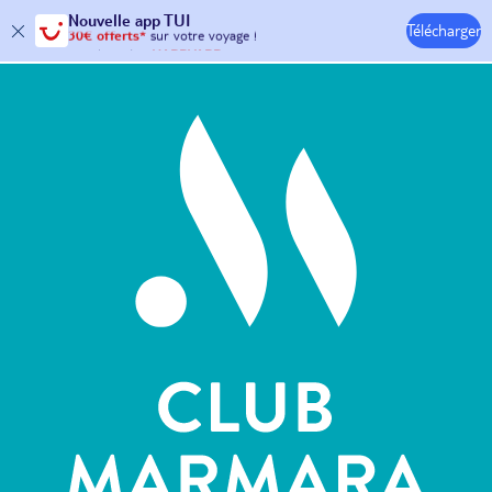
Nouvelle
app TUI
Télécharger
30€ offerts*
sur votre
voyage !
Hôtels & Clubs
avec le code :
HAPPYAPP