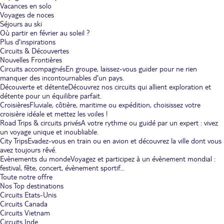
Vacances en solo
Voyages de noces
Séjours au ski
Où partir en février au soleil ?
Plus d'inspirations
Circuits & Découvertes
Nouvelles Frontières
Circuits accompagnés
En groupe, laissez-vous guider pour ne rien
manquer des incontournables d'un pays.
Découverte et détente
Découvrez nos circuits qui allient exploration et
détente pour un équilibre parfait.
Croisières
Fluviale, côtière, maritime ou expédition, choisissez votre
croisière idéale et mettez les voiles !
Road Trips & circuits privés
A votre rythme ou guidé par un expert : vivez
un voyage unique et inoubliable.
City Trips
Evadez-vous en train ou en avion et découvrez la ville dont vous
avez toujours rêvé.
Evènements du monde
Voyagez et participez à un évènement mondial :
festival, fête, concert, évènement sportif...
Toute notre offre
Nos Top destinations
Circuits Etats-Unis
Circuits Canada
Circuits Vietnam
Circuits Inde