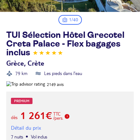
1/40
TUI Sélection Hôtel Grecotel
Creta Palace - Flex bagages
inclus
Grèce, Crète
79 km
Les pieds dans l'eau
2149
avis
PREMIUM
1 261€
TTC
dès
/pers.
Détail du prix
7 nuits
Vol inclus