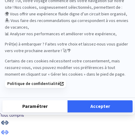
Road Trips
Safari
Sénior
Tennis
Tout compris