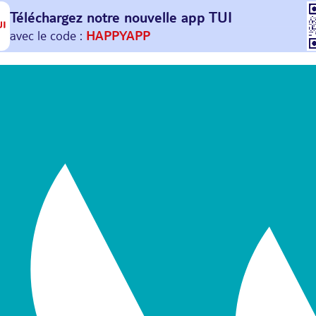
Téléchargez notre nouvelle
app TUI
Et profitez de
30€ offerts*
sur votre
prochain
voyage !
avec le code :
HAPPYAPP