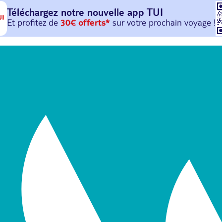
Téléchargez notre nouvelle
app TUI
Et profitez de
30€ offerts*
sur votre
prochain
voyage !
avec le code :
HAPPYAPP