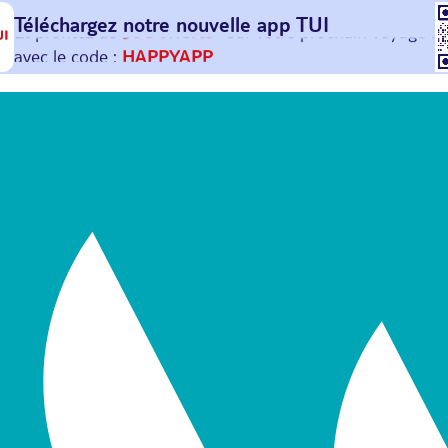
Téléchargez notre nouvelle
app TUI
Et profitez de
30€ offerts*
sur votre
prochain
voyage !
avec le code :
HAPPYAPP