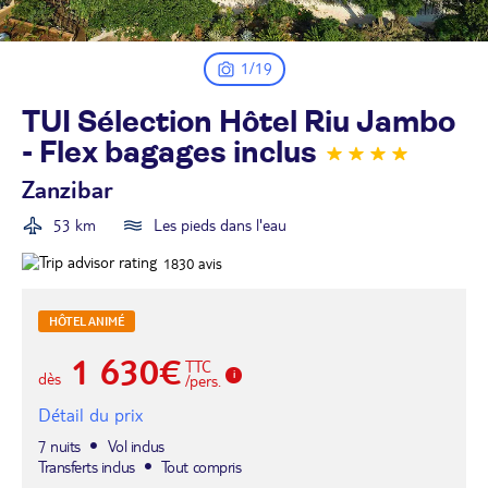
1/19
TUI Sélection Hôtel Riu Jambo
- Flex bagages
inclus
Zanzibar
53 km
Les pieds dans l'eau
1830
avis
HÔTEL ANIMÉ
1 630€
TTC
dès
/pers.
Détail du prix
7 nuits
Vol inclus
Transferts inclus
Tout compris