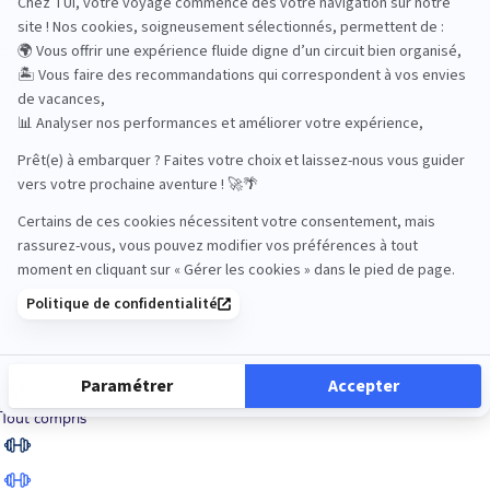
Road Trips
Safari
Sénior
Tennis
Tout compris