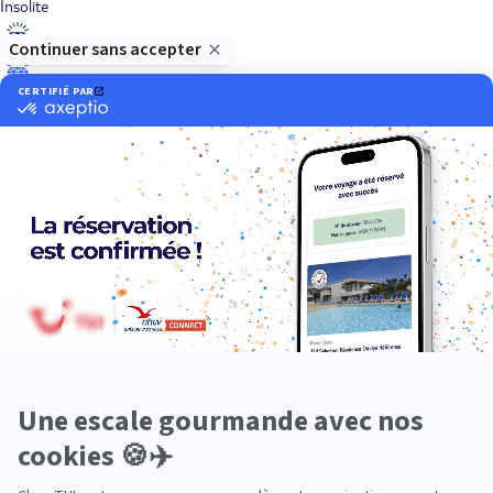
Insolite
Luxe
Nature
Neige
Plongée
Premium