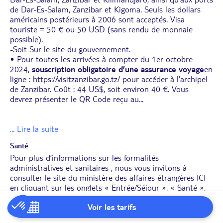
de Dar-Es-Salam, Zanzibar et Kigoma. Seuls les dollars
américains postérieurs à 2006 sont acceptés. Visa
touriste = 50 € ou 50 USD (sans rendu de monnaie
possible).
-Soit Sur
le site du gouvernement
.
• Pour toutes les arrivées à compter du 1er octobre
2024,
souscription obligatoire d’une assurance voyage
en
ligne : https://visitzanzibar.go.tz/ pour accéder à l’archipel
de Zanzibar. Coût : 44 US$, soit environ 40 €. Vous
devrez présenter le QR Code reçu au
...
... Lire la suite
Santé
Pour plus d’informations sur les formalités
administratives et sanitaires , nous vous invitons à
consulter le site du ministère des affaires étrangères
ICI
en cliquant sur les onglets « Entrée/Séjour », « Santé »,
« infos utiles ».
Voir les tarifs