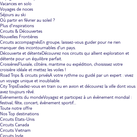
Vacances en solo
Voyages de noces
Séjours au ski
Où partir en février au soleil ?
Plus d'inspirations
Circuits & Découvertes
Nouvelles Frontières
Circuits accompagnés
En groupe, laissez-vous guider pour ne rien
manquer des incontournables d'un pays.
Découverte et détente
Découvrez nos circuits qui allient exploration et
détente pour un équilibre parfait.
Croisières
Fluviale, côtière, maritime ou expédition, choisissez votre
croisière idéale et mettez les voiles !
Road Trips & circuits privés
A votre rythme ou guidé par un expert : vivez
un voyage unique et inoubliable.
City Trips
Evadez-vous en train ou en avion et découvrez la ville dont vous
avez toujours rêvé.
Evènements du monde
Voyagez et participez à un évènement mondial :
festival, fête, concert, évènement sportif...
Toute notre offre
Nos Top destinations
Circuits Etats-Unis
Circuits Canada
Circuits Vietnam
Circuits Inde