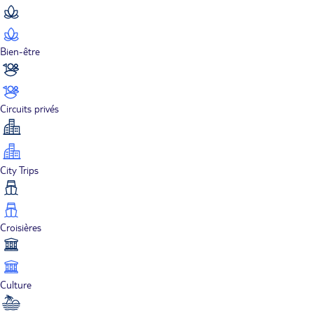
Bien-être
Circuits privés
City Trips
Croisières
Culture