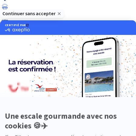
Luxe
Nature
Neige
Plongée
Premium