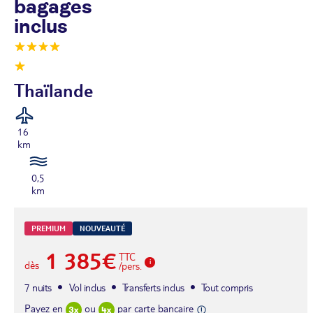
bagages
inclus
Thaïlande
16
km
0,5
km
PREMIUM
NOUVEAUTÉ
1 385€
TTC
dès
/pers.
7 nuits
Vol inclus
Transferts inclus
Tout compris
Payez en
ou
par carte bancaire