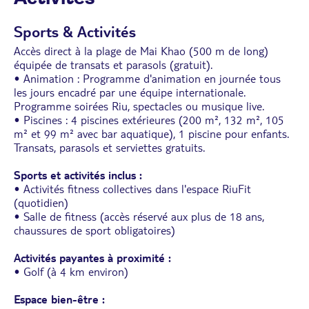
• Coffre-fort électronique
• Fer et table à repasser
• Balcon ou terrasse
Sports & Activités
Accès direct à la plage de Mai Khao (500 m de long)
équipée de transats et parasols (gratuit).
• Animation : Programme d'animation en journée tous
les jours encadré par une équipe internationale.
Programme soirées Riu, spectacles ou musique live.
• Piscines : 4 piscines extérieures (200 m², 132 m², 105
m² et 99 m² avec bar aquatique), 1 piscine pour enfants.
Transats, parasols et serviettes gratuits.
Sports et activités inclus :
• Activités fitness collectives dans l'espace RiuFit
(quotidien)
• Salle de fitness (accès réservé aux plus de 18 ans,
chaussures de sport obligatoires)
Activités payantes à proximité :
• Golf (à 4 km environ)
Espace bien-être :