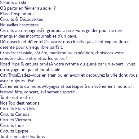
Séjours au ski
Où partir en février au soleil ?
Plus d'inspirations
Circuits & Découvertes
Nouvelles Frontières
Circuits accompagnés
En groupe, laissez-vous guider pour ne rien
manquer des incontournables d'un pays.
Découverte et détente
Découvrez nos circuits qui allient exploration et
détente pour un équilibre parfait.
Croisières
Fluviale, côtière, maritime ou expédition, choisissez votre
croisière idéale et mettez les voiles !
Road Trips & circuits privés
A votre rythme ou guidé par un expert : vivez
un voyage unique et inoubliable.
City Trips
Evadez-vous en train ou en avion et découvrez la ville dont vous
avez toujours rêvé.
Evènements du monde
Voyagez et participez à un évènement mondial :
festival, fête, concert, évènement sportif...
Toute notre offre
Nos Top destinations
Circuits Etats-Unis
Circuits Canada
Circuits Vietnam
Circuits Inde
Circuits Egypte
Toutes nos destinations