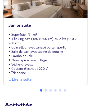
Junior suite
• Superficie : 31 m²
• 1 lit king-size (180 x 200 cm) ou 2 lits (110 x
200 cm)
• Coin séjour avec canapé ou canapé-lit
• Salle de bain avec cabine de douche
• Lavabo double
• Miroir spécial maquillage
• Sèche-cheveux
• Courant électrique 220 V
• Téléphone
• WiFi gratuit
... Lire la suite
• Air conditionné central
• Ventilateur de plafond
• TV satellite avec diffusion en continu depuis son
propre appareil mobile
• Minibar
• Bouilloire électrique pour thé et café
Activités