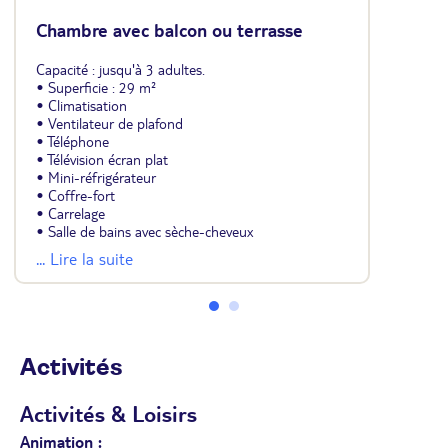
Chambre avec balcon ou terrasse
Capacité : jusqu'à 3 adultes.
• Superficie : 29 m²
• Climatisation
• Ventilateur de plafond
• Téléphone
• Télévision écran plat
• Mini-réfrigérateur
• Coffre-fort
• Carrelage
• Salle de bains avec sèche-cheveux
• Balcon ou terrasse
... Lire la suite
• Toutes les chambres avec 2 lits simples et un coin
salon avec canapé-lit 1 personne
Activités
Activités & Loisirs
Animation :