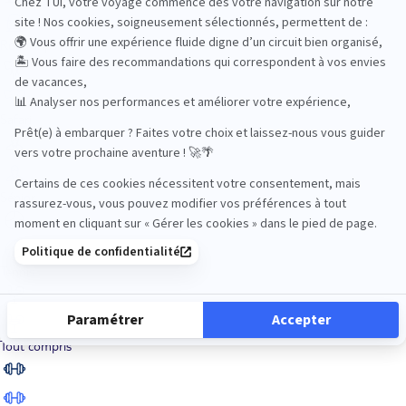
Road Trips
Safari
Sénior
Tennis
Tout compris