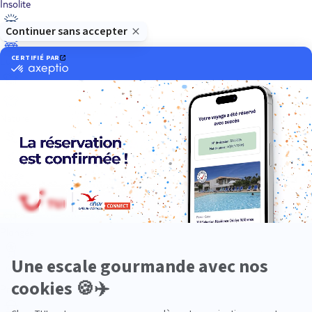
Insolite
Luxe
Nature
Neige
Plongée
Premium