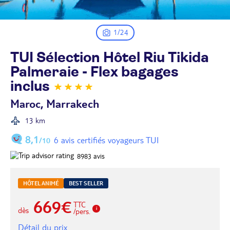
1/24
TUI Sélection Hôtel Riu Tikida
Palmeraie - Flex bagages
inclus
Maroc, Marrakech
13 km
8,1
6 avis certifiés voyageurs TUI
/10
8983
avis
HÔTEL ANIMÉ
BEST SELLER
669€
TTC
dès
/pers.
Détail du prix