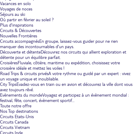
Vacances en solo
Voyages de noces
Séjours au ski
Où partir en février au soleil ?
Plus d'inspirations
Circuits & Découvertes
Nouvelles Frontières
Circuits accompagnés
En groupe, laissez-vous guider pour ne rien
manquer des incontournables d'un pays.
Découverte et détente
Découvrez nos circuits qui allient exploration et
détente pour un équilibre parfait.
Croisières
Fluviale, côtière, maritime ou expédition, choisissez votre
croisière idéale et mettez les voiles !
Road Trips & circuits privés
A votre rythme ou guidé par un expert : vivez
un voyage unique et inoubliable.
City Trips
Evadez-vous en train ou en avion et découvrez la ville dont vous
avez toujours rêvé.
Evènements du monde
Voyagez et participez à un évènement mondial :
festival, fête, concert, évènement sportif...
Toute notre offre
Nos Top destinations
Circuits Etats-Unis
Circuits Canada
Circuits Vietnam
Circuits Inde